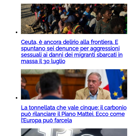
Ceuta, è ancora delirio alla frontiera. E
spuntano sei denunce per aggressioni
sessuali ai danni dei migranti sbarcati in
massa il 30 luglio
La tonnellata che vale cinque: il carbonio
può rilanciare il Piano Mattei. Ecco come
l’Europa può farcela