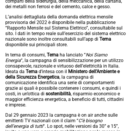
comparti della siderurgia, della meccanica, della cartaria,
dei metalli non ferrosi e del cemento, calce e gesso.
L’analisi dettagliata della domanda elettrica mensile
provvisoria del 2022 è disponibile nella pubblicazione
“Rapporto Mensile sul Sistema Elettrico”, consultabile sul
sito. I dati in tempo reale sull’esercizio del sistema elettrico
nazionale sono inoltre consultabili sull’app di
Terna
disponibile sui principali store.
In tema di consumi,
Terna
ha lanciato “
Noi Siamo
Energia
“, la campagna di sensibilizzazione per un utilizzo
consapevole, razionale e virtuoso dell’elettricità in Italia.
Ideata da
Terna
d’intesa con il
Ministero dell’Ambiente e
della Sicurezza Energetica
, la campagna di
comunicazione identifica una serie di comportamenti
grazie ai quali è possibile contenere i consumi, e quindi i
costi, in un’ottica di
sostenibilità
, risparmio economico e
maggior efficienza energetica, a beneficio di tutti, cittadini
e imprese.
Dal 29 gennaio 2023 la campagna è on air anche sulle
emittenti TV nazionali con il claim “
C’è bisogno
dell’energia di tutti
“. Lo spot, nelle versioni da 30” e 15”,