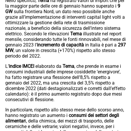
Nello specifico,
Terna
ha registrato valori di import che per
la maggior parte delle ore di gennaio hanno superato i
9
GW
sulla frontiera Nord, un dato reso possibile anche
grazie all’implementazione di interventi capital light volti a
ottimizzare la gestione della rete di trasmissione
nazionale, a beneficio della sicurezza dell’intero sistema
elettrico. Secondo le rilevazioni
Terna
illustrate nel report
mensile, considerando tutte le fonti rinnovabili, nel mese di
gennaio 2023 l’
incremento di capacità
in Italia è pari a
297
MW
, un valore in crescita (+170%) rispetto allo stesso
periodo del 2022.
L’
indice IMCEI
elaborato da
Terna
, che prende in esame i
consumi industriali delle imprese cosiddette ‘energivore’,
ha fatto registrare una flessione dell’8,5% rispetto a
gennaio del 2022, ma una crescita del 3,5% rispetto a
dicembre 2022 (dati destagionalizzati e corretti dall’effetto
calendario): è il primo aumento registrato dopo due mesi
consecutivi di flessione.
In particolare, rispetto allo stesso mese dello scorso anno,
hanno registrato un aumento i
consumi dei settori degli
alimentar
i, della chimica, dei mezzi di trasporto, delle
ceramiche e delle vetrarie; valori negativi, invece, per i