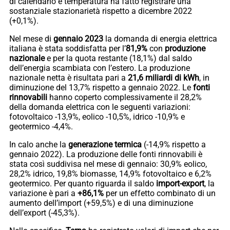
di calendario e temperatura ha fatto registrare una
sostanziale stazionarietà rispetto a dicembre 2022
(+0,1%).
Nel mese di
gennaio 2023
la domanda di energia elettrica
italiana è stata soddisfatta per l’
81,9%
con
produzione
nazionale
e per la quota restante (18,1%) dal saldo
dell’energia scambiata con l’estero. La produzione
nazionale netta è risultata pari a
21,6 miliardi di kWh
, in
diminuzione del 13,7% rispetto a gennaio 2022. Le
fonti
rinnovabili
hanno coperto complessivamente il 28,2%
della domanda elettrica con le seguenti variazioni:
fotovoltaico -13,9%, eolico -10,5%, idrico -10,9% e
geotermico -4,4%.
In calo anche la
generazione termica
(-14,9% rispetto a
gennaio 2022). La produzione delle fonti rinnovabili è
stata così suddivisa nel mese di gennaio: 30,9% eolico,
28,2% idrico, 19,8% biomasse, 14,9% fotovoltaico e 6,2%
geotermico. Per quanto riguarda il saldo
import-export
, la
variazione è pari a
+86,1%
per un effetto combinato di un
aumento dell’import (+59,5%) e di una diminuzione
dell’export (-45,3%).