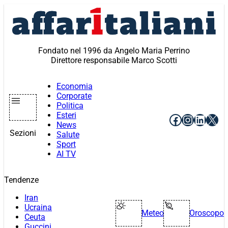
Vai
al
contenuto
Fondato nel 1996 da Angelo Maria Perrino
Direttore responsabile Marco Scotti
Economia
Corporate
Politica
Esteri
Facebook
Instagr
Linke
X
News
Sezioni
Salute
Sport
AI TV
Tendenze
Iran
Ucraina
Meteo
Oroscopo
Ceuta
Guccini