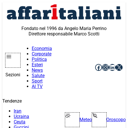
Vai
al
contenuto
Fondato nel 1996 da Angelo Maria Perrino
Direttore responsabile Marco Scotti
Economia
Corporate
Politica
Esteri
Facebook
Instagr
Linke
X
News
Sezioni
Salute
Sport
AI TV
Tendenze
Iran
Ucraina
Meteo
Oroscopo
Ceuta
Guccini