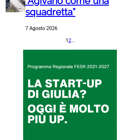
“Agivano come una
squadretta”
7 Agosto 2026
1
2
…