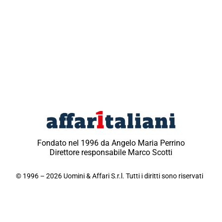
Fondato nel 1996 da Angelo Maria Perrino
Direttore responsabile Marco Scotti
© 1996 – 2026 Uomini & Affari S.r.l. Tutti i diritti sono riservati
Testata giornalistica registrata, Direttore responsabile
Marco Scotti, Reg. Trib. di Milano n° 210 dell’11 aprile
1996 – P.I. 11321290154