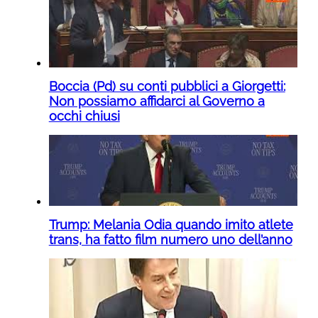
Boccia (Pd) su conti pubblici a Giorgetti:
Non possiamo affidarci al Governo a
occhi chiusi
Trump: Melania Odia quando imito atlete
trans, ha fatto film numero uno dell’anno