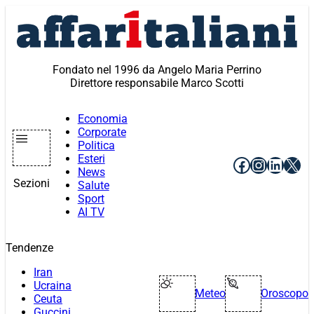
Vai
al
contenuto
Fondato nel 1996 da Angelo Maria Perrino
Direttore responsabile Marco Scotti
Economia
Corporate
Politica
Esteri
Facebook
Instagr
Linke
X
News
Sezioni
Salute
Sport
AI TV
Tendenze
Iran
Ucraina
Meteo
Oroscopo
Ceuta
Guccini