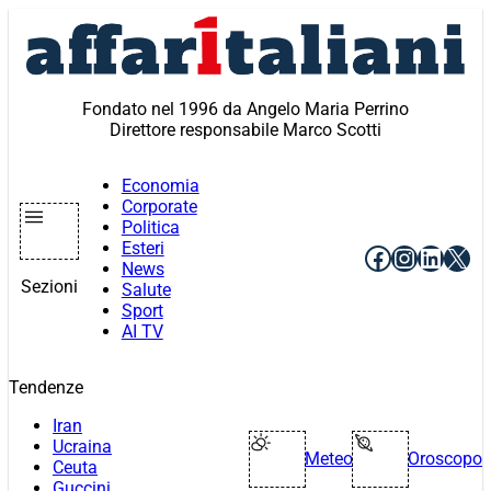
Vai
al
contenuto
Fondato nel 1996 da Angelo Maria Perrino
Direttore responsabile Marco Scotti
Economia
Corporate
Politica
Esteri
Facebook
Instagr
Linke
X
News
Sezioni
Salute
Sport
AI TV
Tendenze
Iran
Ucraina
Meteo
Oroscopo
Ceuta
Guccini