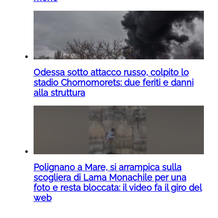
Odessa sotto attacco russo, colpito lo
stadio Chornomorets: due feriti e danni
alla struttura
Polignano a Mare, si arrampica sulla
scogliera di Lama Monachile per una
foto e resta bloccata: il video fa il giro del
web