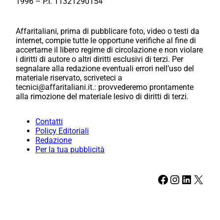
1996 – P.I. 11321290154
Affaritaliani, prima di pubblicare foto, video o testi da
internet, compie tutte le opportune verifiche al fine di
accertarne il libero regime di circolazione e non violare
i diritti di autore o altri diritti esclusivi di terzi. Per
segnalare alla redazione eventuali errori nell’uso del
materiale riservato, scriveteci a
tecnici@affaritaliani.it.: provvederemo prontamente
alla rimozione del materiale lesivo di diritti di terzi.
Contatti
Policy Editoriali
Redazione
Per la tua pubblicità
Facebook
Instagram
LinkedIn
X