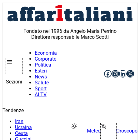
Vai
al
contenuto
Fondato nel 1996 da Angelo Maria Perrino
Direttore responsabile Marco Scotti
Economia
Corporate
Politica
Esteri
Facebook
Instagr
Linke
X
News
Sezioni
Salute
Sport
AI TV
Tendenze
Iran
Ucraina
Meteo
Oroscopo
Ceuta
Guccini