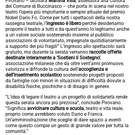
Pirovano – dichiara
Martina Villa
, assessora alla Cultura
del Comune di Buccinasco – che porta in scena nel nostro
teatro l’opera più importante e sempre attuale del premio
Nobel Dario Fo. Come per tutti i spettacoli della nostra
rassegna teatrale, l’
ingresso è libero
perché desideriamo
proporre il teatro a tutti e da quest’anno lo leghiamo anche
a un valore sociale sostenendo insieme al pubblico
associazioni di volontariato, impegnate quotidianamente
a supporto dei più fragili” L’ingresso allo spettacolo sarà
gratuito, ma durante la serata verranno
raccolte offerte
destinate interamente a ‘Sostieni il Sostegno’
,
associazione milanese che da oltre vent’anni promuove,
valorizza e diffonde la cultura dell’
accoglienza e
dell’inserimento scolastico
sostenendo progetti proposti
da famiglie con minori in situazioni di difficoltà dovute a
disabilità fisiche, psichiche o di disagio in genere.
“L’idea di legare il teatro a un progetto di solidarietà rende
questa serata ancora più preziosa”, conclude Pirovano.
“Significa
avvicinare cultura e scuola
, teatro e vita reale,
proprio come avrebbero voluto Dario e Franca.
Un’amministrazione che sceglie di dare spazio a eventi
come questo compie un gesto di grande valore per tutta la
comunità.”