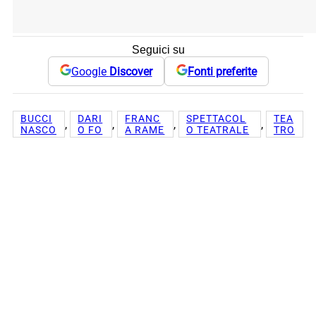
Seguici su
Google
Discover
Fonti preferite
BUCCI
DARI
FRANC
SPETTACOL
TEA
, 
, 
, 
, 
NASCO
O FO
A RAME
O TEATRALE
TRO