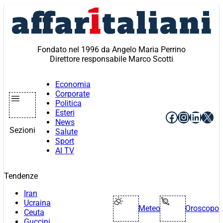
Vai
al
contenuto
Fondato nel 1996 da Angelo Maria Perrino
Direttore responsabile Marco Scotti
Economia
Corporate
Politica
Esteri
Facebook
Instagr
Linke
X
News
Sezioni
Salute
Sport
AI TV
Tendenze
Iran
Ucraina
Meteo
Oroscopo
Ceuta
Guccini