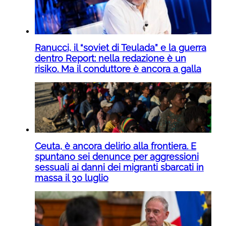
Ranucci, il “soviet di Teulada” e la guerra
dentro Report: nella redazione è un
risiko. Ma il conduttore è ancora a galla
Ceuta, è ancora delirio alla frontiera. E
spuntano sei denunce per aggressioni
sessuali ai danni dei migranti sbarcati in
massa il 30 luglio