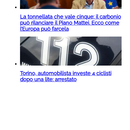
La tonnellata che vale cinque: il carbonio
può rilanciare il Piano Mattei. Ecco come
l’Europa può farcela
Torino, automobilista investe 4 ciclisti
dopo una lite: arrestato