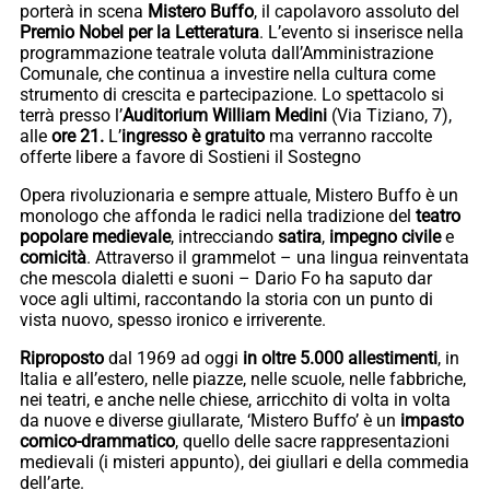
porterà in scena
Mistero Buffo
, il capolavoro assoluto del
Premio Nobel per la Letteratura
. L’evento si inserisce nella
programmazione teatrale voluta dall’Amministrazione
Comunale, che continua a investire nella cultura come
strumento di crescita e partecipazione. Lo spettacolo si
terrà presso l’
Auditorium William Medini
(Via Tiziano, 7),
alle
ore 21.
L’
ingresso è gratuito
ma verranno raccolte
offerte libere a favore di Sostieni il Sostegno
Opera rivoluzionaria e sempre attuale, Mistero Buffo è un
monologo che affonda le radici nella tradizione del
teatro
popolare medievale
, intrecciando
satira
,
impegno civile
e
comicità
. Attraverso il grammelot – una lingua reinventata
che mescola dialetti e suoni – Dario Fo ha saputo dar
voce agli ultimi, raccontando la storia con un punto di
vista nuovo, spesso ironico e irriverente.
Riproposto
dal 1969 ad oggi
in oltre 5.000 allestimenti
, in
Italia e all’estero, nelle piazze, nelle scuole, nelle fabbriche,
nei teatri, e anche nelle chiese, arricchito di volta in volta
da nuove e diverse giullarate, ‘Mistero Buffo’ è un
impasto
comico-drammatico
, quello delle sacre rappresentazioni
medievali (i misteri appunto), dei giullari e della commedia
dell’arte.