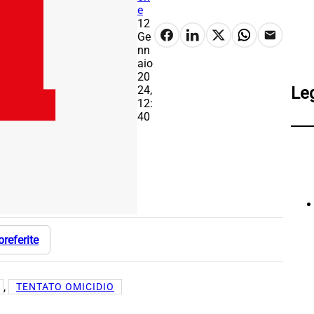
e
12
Ge
nn
aio
20
24,
Le
12:
40
preferite
, 
TENTATO OMICIDIO