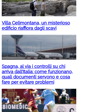
Villa Celimontana, un misterioso
edificio riaffiora dagli scavi
Spagna, al via i controlli su chi
arriva dall’Italia: come funzionano,
quali documenti servono e cosa
fare per evitare problemi