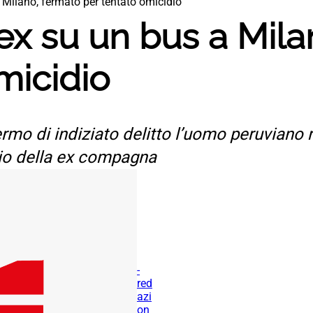
a Milano, fermato per tentato omicidio
 ex su un bus a Mil
micidio
rmo di indiziato delitto l’uomo peruviano 
io della ex compagna
-
red
azi
on