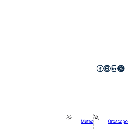
Facebook
Instagr
Linke
X
Meteo
Oroscopo