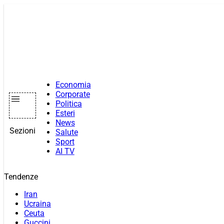
Vai
al
contenuto
Economia
Corporate
Politica
Esteri
News
Sezioni
Salute
Sport
AI TV
Tendenze
Iran
Ucraina
Ceuta
Guccini