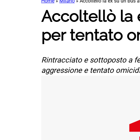
Home
»
Milano
»
Accoltellò la ex su un bus 
Accoltellò la
per tentato o
Rintracciato e sottoposto a fe
aggressione e tentato omicid