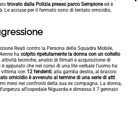
tato
trovato dalla Polizia presso parco Sempione
ed è
o
. Le accuse per il fermato sono di tentato omicidio,
aggressione
Sezione Reati contro la Persona della Squadra Mobile,
 54enne ha
colpito ripetutamente la donna con un coltello
 attività tecniche, analisi di filmati e acquisizione di
si è appurato che nel corso di una lite verbale l’uomo ha
a vittima con
12 fendenti
, alla gamba destra, al braccio
tato omicidio è avvenuto al termine di una serie di atti
imi mesi nei confronti della sua ex compagna. La donna,
a d’urgenza all’ospedale Niguarda e dimessa il 7 gennaio