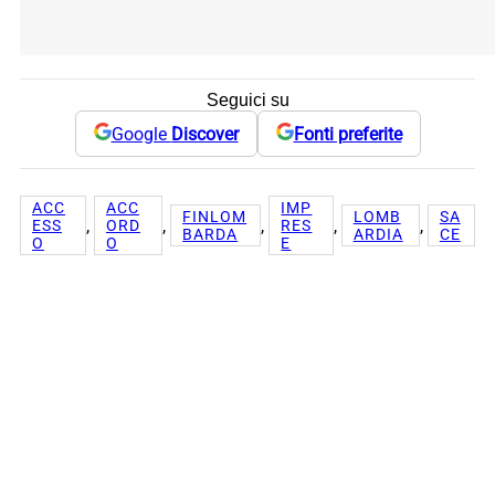
Seguici su
Google
Discover
Fonti preferite
ACC
ACC
IMP
FINLOM
LOMB
SA
, 
, 
, 
, 
, 
ESS
ORD
RES
BARDA
ARDIA
CE
O
O
E