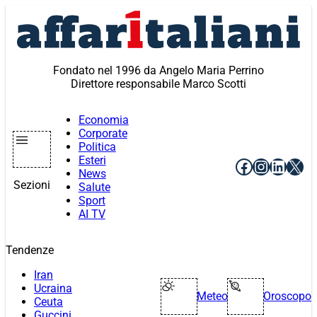
Vai
al
contenuto
Fondato nel 1996 da Angelo Maria Perrino
Direttore responsabile Marco Scotti
Economia
Corporate
Politica
Esteri
Facebook
Instagr
Linke
X
News
Sezioni
Salute
Sport
AI TV
Tendenze
Iran
Ucraina
Meteo
Oroscopo
Ceuta
Guccini