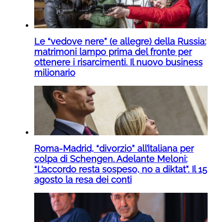
Le “vedove nere” (e allegre) della Russia:
matrimoni lampo prima del fronte per
ottenere i risarcimenti. Il nuovo business
milionario
Roma-Madrid, “divorzio” all’italiana per
colpa di Schengen. Adelante Meloni:
“L’accordo resta sospeso, no a diktat”. Il 15
agosto la resa dei conti