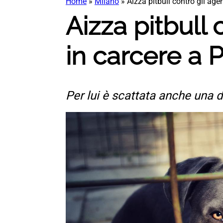
Home
»
Milano
»
Aizza pitbull contro gli age
Aizza pitbull
in carcere a 
Per lui è scattata anche una 