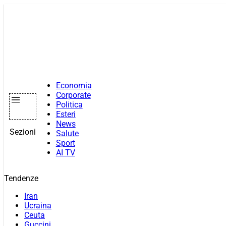
Vai
al
contenuto
Economia
Corporate
Politica
Esteri
News
Sezioni
Salute
Sport
AI TV
Tendenze
Iran
Ucraina
Ceuta
Guccini