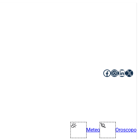
Facebook
Instagr
Linke
X
Meteo
Oroscopo