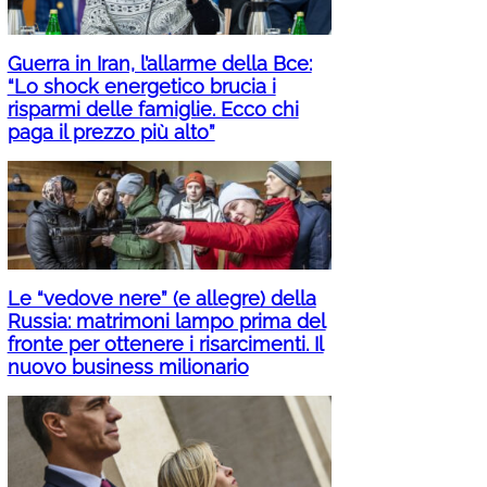
Guerra in Iran, l’allarme della Bce:
“Lo shock energetico brucia i
risparmi delle famiglie. Ecco chi
paga il prezzo più alto”
Le “vedove nere” (e allegre) della
Russia: matrimoni lampo prima del
fronte per ottenere i risarcimenti. Il
nuovo business milionario