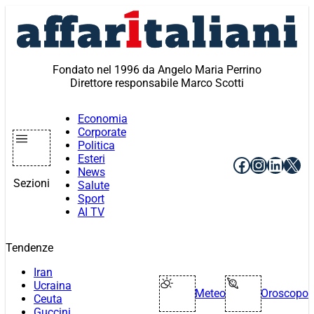
Vai
al
contenuto
Fondato nel 1996 da Angelo Maria Perrino
Direttore responsabile Marco Scotti
Economia
Corporate
Politica
Esteri
Facebook
Instagr
Linke
X
News
Sezioni
Salute
Sport
AI TV
Tendenze
Iran
Ucraina
Meteo
Oroscopo
Ceuta
Guccini