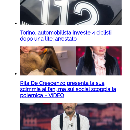
Torino, automobilista investe 4 ciclisti
dopo una lite: arrestato
Rita De Crescenzo presenta la sua
scimmia ai fan, ma sui social scoppia la
polemica – VIDEO