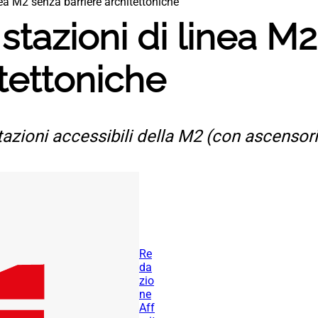
inea M2 senza barriere architettoniche
 stazioni di linea M
itettoniche
azioni accessibili della M2 (con ascensor
Re
da
zio
ne
Aff