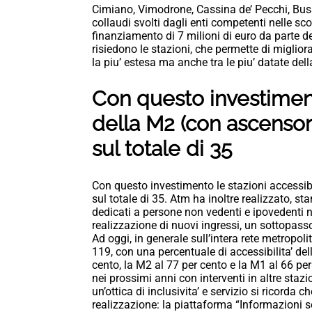
Cimiano, Vimodrone, Cassina de’ Pecchi, Buss
collaudi svolti dagli enti competenti nelle s
finanziamento di 7 milioni di euro da parte d
risiedono le stazioni, che permette di migliorar
la piu’ estesa ma anche tra le piu’ datate dell
Con questo investimento
della M2 (con ascensor
sul totale di 35
Con questo investimento le stazioni accessib
sul totale di 35. Atm ha inoltre realizzato, st
dedicati a persone non vedenti e ipovedenti n
realizzazione di nuovi ingressi, un sottopasso
Ad oggi, in generale sull’intera rete metropoli
119, con una percentuale di accessibilita’ de
cento, la M2 al 77 per cento e la M1 al 66 pe
nei prossimi anni con interventi in altre stazion
un’ottica di inclusivita’ e servizio si ricorda c
realizzazione: la piattaforma “Informazioni se