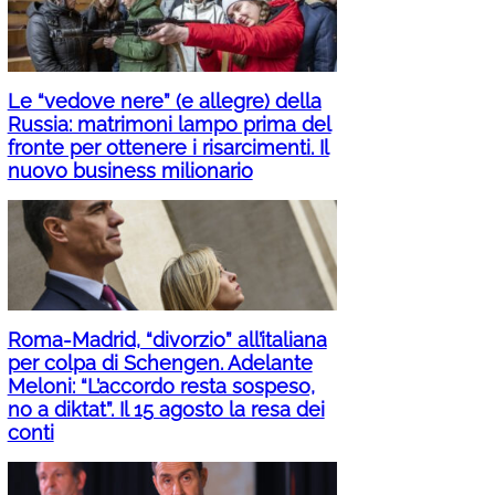
Le “vedove nere” (e allegre) della
Russia: matrimoni lampo prima del
fronte per ottenere i risarcimenti. Il
nuovo business milionario
Roma-Madrid, “divorzio” all’italiana
per colpa di Schengen. Adelante
Meloni: “L’accordo resta sospeso,
no a diktat”. Il 15 agosto la resa dei
conti