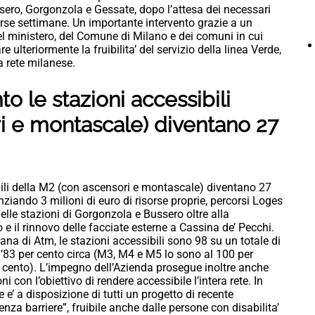
ero, Gorgonzola e Gessate, dopo l’attesa dei necessari
corse settimane. Un importante intervento grazie a un
el ministero, del Comune di Milano e dei comuni in cui
e ulteriormente la fruibilita’ del servizio della linea Verde,
a rete milanese.
 le stazioni accessibili
i e montascale) diventano 27
ili della M2 (con ascensori e montascale) diventano 27
anziando 3 milioni di euro di risorse proprie, percorsi Loges
elle stazioni di Gorgonzola e Bussero oltre alla
 e il rinnovo delle facciate esterne a Cassina de’ Pecchi.
tana di Atm, le stazioni accessibili sono 98 su un totale di
ll’83 per cento circa (M3, M4 e M5 lo sono al 100 per
r cento). L’impegno dell’Azienda prosegue inoltre anche
i con l’obiettivo di rendere accessibile l’intera rete. In
he e’ a disposizione di tutti un progetto di recente
nza barriere”, fruibile anche dalle persone con disabilita’