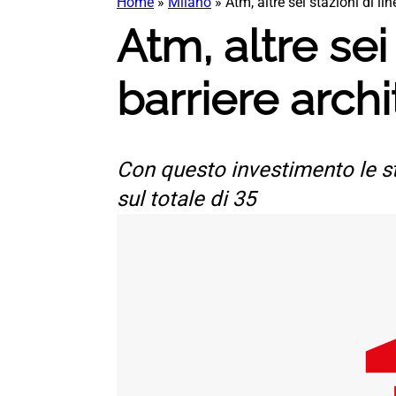
Home
»
Milano
»
Atm, altre sei stazioni di l
Atm, altre sei
barriere arch
Con questo investimento le st
sul totale di 35