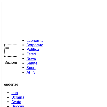
Vai
al
contenuto
Economia
Corporate
Politica
Esteri
News
Sezioni
Salute
Sport
AI TV
Tendenze
Iran
Ucraina
Ceuta
Guccini