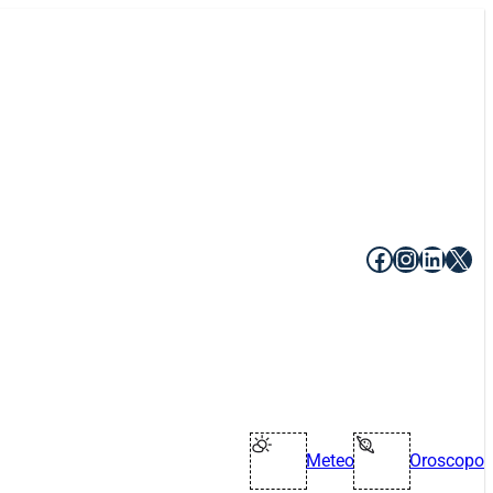
Facebook
Instagr
Linke
X
Meteo
Oroscopo