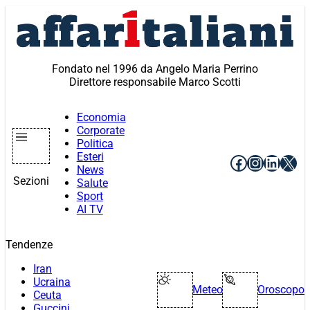
Vai
al
contenuto
Fondato nel 1996 da Angelo Maria Perrino
Direttore responsabile Marco Scotti
Economia
Corporate
Politica
Esteri
Facebook
Instagr
Linke
X
News
Sezioni
Salute
Sport
AI TV
Tendenze
Iran
Ucraina
Meteo
Oroscopo
Ceuta
Guccini