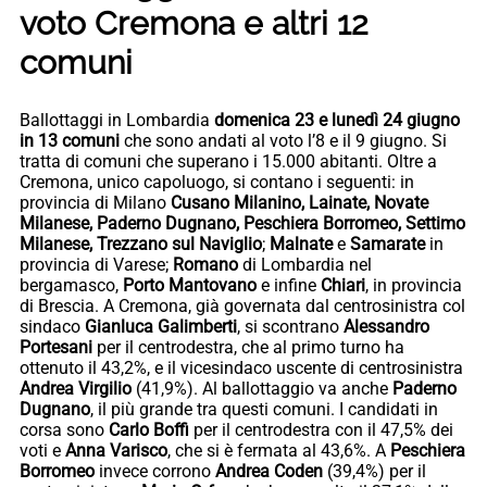
voto Cremona e altri 12
comuni
Ballottaggi in Lombardia
domenica 23 e lunedì 24 giugno
in 13 comuni
che sono andati al voto l’8 e il 9 giugno. Si
tratta di comuni che superano i 15.000 abitanti. Oltre a
Cremona, unico capoluogo, si contano i seguenti: in
provincia di Milano
Cusano Milanino, Lainate, Novate
Milanese, Paderno Dugnano, Peschiera Borromeo, Settimo
Milanese, Trezzano sul Naviglio
;
Malnate
e
Samarate
in
provincia di Varese;
Romano
di Lombardia nel
bergamasco,
Porto Mantovano
e infine
Chiari
, in provincia
di Brescia. A Cremona, già governata dal centrosinistra col
sindaco
Gianluca Galimberti
, si scontrano
Alessandro
Portesani
per il centrodestra, che al primo turno ha
ottenuto il 43,2%, e il vicesindaco uscente di centrosinistra
Andrea Virgilio
(41,9%). Al ballottaggio va anche
Paderno
Dugnano
, il più grande tra questi comuni. I candidati in
corsa sono
Carlo Boffi
per il centrodestra con il 47,5% dei
voti e
Anna Varisco
, che si è fermata al 43,6%. A
Peschiera
Borromeo
invece corrono
Andrea Coden
(39,4%) per il