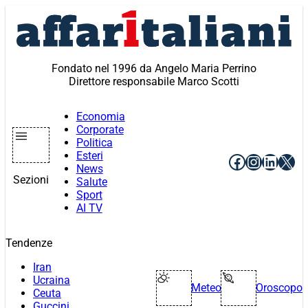
Vai
al
contenuto
Fondato nel 1996 da Angelo Maria Perrino
Direttore responsabile Marco Scotti
Economia
Corporate
Politica
Esteri
Facebook
Instagr
Linke
X
News
Sezioni
Salute
Sport
AI TV
Tendenze
Iran
Ucraina
Meteo
Oroscopo
Ceuta
Guccini