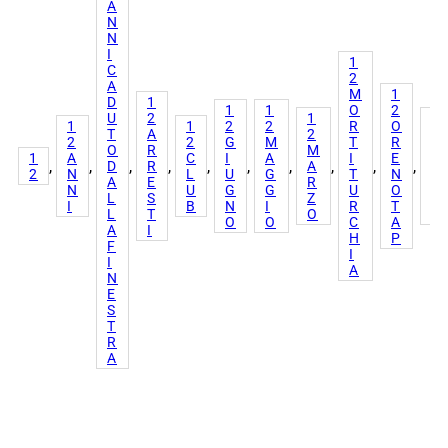
A
N
N
I
1
C
2
A
M
1
D
1
1
1
O
2
U
2
1
1
1
1
2
2
R
O
T
A
2
2
2
2
G
M
T
R
O
R
M
P
1
A
C
I
A
I
E
, 
, 
, 
, 
, 
, 
, 
, 
, 
, 
D
R
A
U
2
N
L
U
G
T
N
A
E
R
N
N
U
G
G
U
O
L
S
Z
T
I
B
N
I
R
T
L
T
O
I
O
O
C
A
A
I
H
P
F
I
I
A
N
E
S
T
R
A