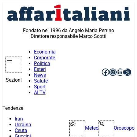
Vai
al
contenuto
Fondato nel 1996 da Angelo Maria Perrino
Direttore responsabile Marco Scotti
Economia
Corporate
Politica
Esteri
Facebook
Instagr
Linke
X
News
Sezioni
Salute
Sport
AI TV
Tendenze
Iran
Ucraina
Meteo
Oroscopo
Ceuta
Guccini