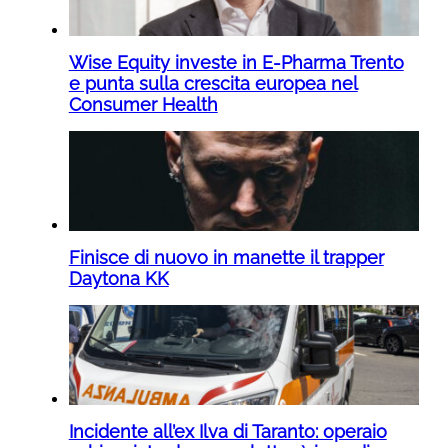
Wise Equity investe in E-Pharma Trento
e punta sulla crescita europea nel
Consumer Health
Finisce di nuovo in manette il trapper
Daytona KK
Incidente all’ex Ilva di Taranto: operaio