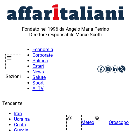
Vai
al
contenuto
Fondato nel 1996 da Angelo Maria Perrino
Direttore responsabile Marco Scotti
Economia
Corporate
Politica
Esteri
Facebook
Instagr
Linke
X
News
Sezioni
Salute
Sport
AI TV
Tendenze
Iran
Ucraina
Meteo
Oroscopo
Ceuta
Guccini