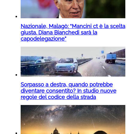
Nazionale, Malagò: “Mancini ct è la scelta
giusta. Diana Bianchedi sarà la
capodelegazione”
Sorpasso a destra, quando potrebbe
diventare consentito? In studio nuove
regole del codice della strada