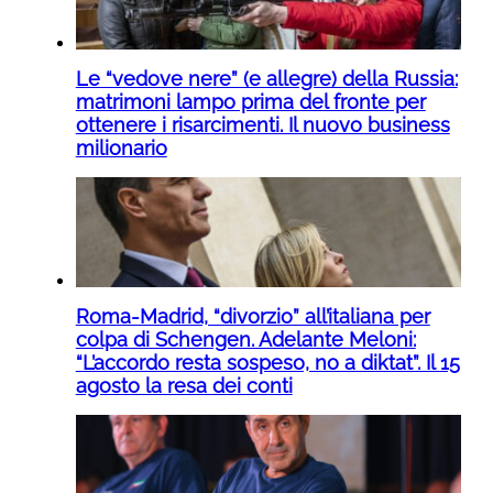
Le “vedove nere” (e allegre) della Russia:
matrimoni lampo prima del fronte per
ottenere i risarcimenti. Il nuovo business
milionario
Roma-Madrid, “divorzio” all’italiana per
colpa di Schengen. Adelante Meloni:
“L’accordo resta sospeso, no a diktat”. Il 15
agosto la resa dei conti