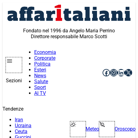
Vai
al
contenuto
Fondato nel 1996 da Angelo Maria Perrino
Direttore responsabile Marco Scotti
Economia
Corporate
Politica
Esteri
Facebook
Instagr
Linke
X
News
Sezioni
Salute
Sport
AI TV
Tendenze
Iran
Ucraina
Meteo
Oroscopo
Ceuta
Guccini