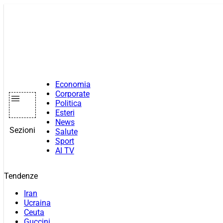
Vai
al
contenuto
Economia
Corporate
Politica
Esteri
News
Sezioni
Salute
Sport
AI TV
Tendenze
Iran
Ucraina
Ceuta
Guccini