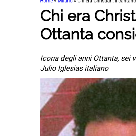
Home
»
Milano
»
Chi era Christian, il cantan
Chi era Christ
Ottanta consid
Icona degli anni Ottanta, sei 
Julio Iglesias italiano