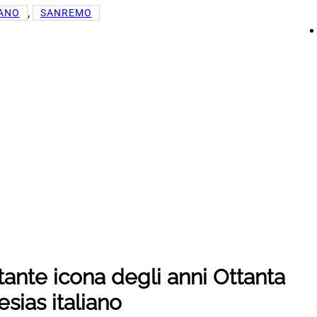
, 
LANO
SANREMO
ntante icona degli anni Ottanta
esias italiano