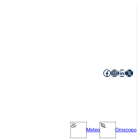
Facebook
Instagr
Linke
X
Meteo
Oroscopo