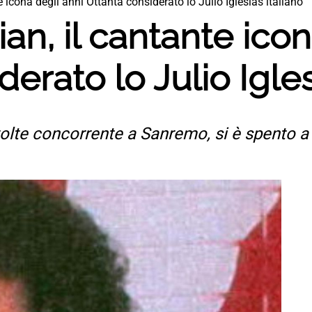
te icona degli anni Ottanta considerato lo Julio Iglesias italiano
ian, il cantante ico
erato lo Julio Igles
volte concorrente a Sanremo, si è spento a 