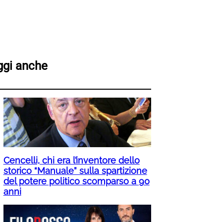
ggi anche
Cencelli, chi era l’inventore dello
storico “Manuale” sulla spartizione
del potere politico scomparso a 90
anni