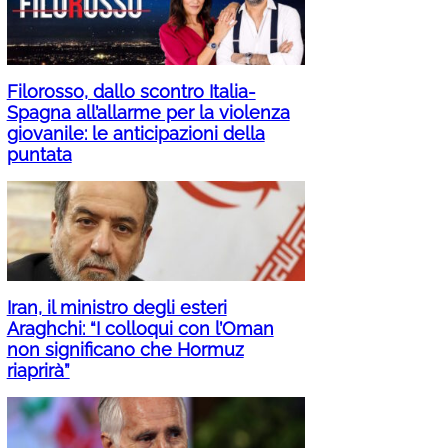
Filorosso, dallo scontro Italia-
Spagna all’allarme per la violenza
giovanile: le anticipazioni della
puntata
Iran, il ministro degli esteri
Araghchi: “I colloqui con l’Oman
non significano che Hormuz
riaprirà”