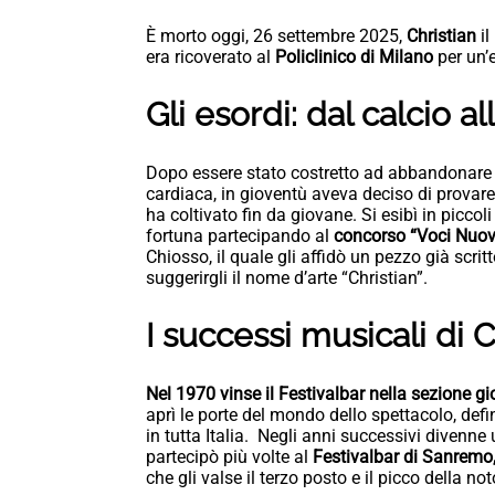
È morto oggi, 26 settembre 2025,
Christian
i
era ricoverato al
Policlinico di Milano
per un’e
Gli esordi: dal calcio a
Dopo essere stato costretto ad abbandonare u
cardiaca, in gioventù aveva deciso di prova
ha coltivato fin da giovane. Si esibì in piccoli
fortuna partecipando al
concorso “Voci Nuov
Chiosso, il quale gli affidò un pezzo già scrit
suggerirgli il nome d’arte “Christian”.
I successi musicali di C
Nel 1970 vinse il Festivalbar nella sezione gi
aprì le porte del mondo dello spettacolo, def
in tutta Italia. Negli anni successivi divenne 
partecipò più volte al
Festivalbar di Sanremo
che gli valse il terzo posto e il picco della not