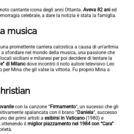
l noto cantante icona degli anni Ottanta.
Aveva 82 ani
ed
morragia celebrale, a dare la notizia è stata la famiglia.
lla musica
na promettente carriera calcistica a causa di un’aritmia
re a sfondare nel mondo della musica, una passione che
 locali siciliani e milanesi per poi decidere di tentare la
e” di Milano
dove incontrò il noto autore televisivo Leo
to per Mina che gli valse la vittoria. Fu proprio Mina a
hristian
ovanile
con la canzone “
Firmamento
“, un sucesso che gli
initivamente spalancata con il brano “
Daniela
“, successo
uno dei primi artisti a
esibirsi in Vaticano
(1980) e
,
ottenendo il
miglior piazzamento nel 1984 con “Cara”
orietà.