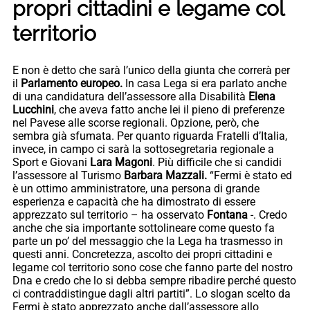
propri cittadini e legame col
territorio
E non è detto che sarà l’unico della giunta che correrà per
il
Parlamento europeo.
In casa Lega si era parlato anche
di una candidatura dell’assessore alla Disabilità
Elena
Lucchini
, che aveva fatto anche lei il pieno di preferenze
nel Pavese alle scorse regionali. Opzione, però, che
sembra già sfumata. Per quanto riguarda Fratelli d’Italia,
invece, in campo ci sarà la sottosegretaria regionale a
Sport e Giovani
Lara Magoni
. Più difficile che si candidi
l’assessore al Turismo
Barbara Mazzali.
“Fermi è stato ed
è un ottimo amministratore, una persona di grande
esperienza e capacità che ha dimostrato di essere
apprezzato sul territorio – ha osservato
Fontana
-. Credo
anche che sia importante sottolineare come questo fa
parte un po’ del messaggio che la Lega ha trasmesso in
questi anni. Concretezza, ascolto dei propri cittadini e
legame col territorio sono cose che fanno parte del nostro
Dna e credo che lo si debba sempre ribadire perché questo
ci contraddistingue dagli altri partiti”. Lo slogan scelto da
Fermi è stato apprezzato anche dall’assessore allo