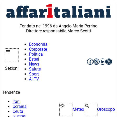
Vai
al
contenuto
Fondato nel 1996 da Angelo Maria Perrino
Direttore responsabile Marco Scotti
Economia
Corporate
Politica
Esteri
Facebook
Instagr
Linke
X
News
Sezioni
Salute
Sport
AI TV
Tendenze
Iran
Ucraina
Meteo
Oroscopo
Ceuta
Guccini