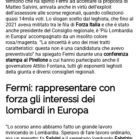
territorio che ha spinto Fermi ad accettare la proposta di
Matteo Salvini, arrivata anche in virtù dell’exploit
dell’assessore alle scorse regionali, quando collezionò
quasi 14mila voti. Lo slogan scelto dal leghista, che fino al
2021 aveva militato tra le fila di
Forza Italia
e che è stato
anche presidente del Consiglio regionale, è ‘Più Lombardia
in Europa’ accompagnato da un insolito colore
rosa/magenta. “La sincerità è uno dei miei tratti
caratteristici: questa non è una candidatura che avevo
preventivato” ha spiegato Fermi durante una
conferenza
stampa al Pirellone
a cui hanno partecipato anche il
governatore Attilio Fontana, tutti gli esponenti leghisti
della giunta e diversi consiglieri regionali.
Fermi: rappresentare con
forza gli interessi dei
lombardi in Europa
“Lo scorso anno abbiamo fatto un grande lavoro
rivincendo in Lombardia. Speravo di fare lavoro ordinario,
ma un mesetto fa
Salvini
e il segretario lombardo
Fabrizio