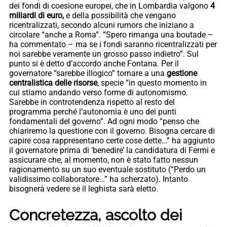
dei fondi di coesione europei, che in Lombardia valgono
4
miliardi di euro,
e della possibilità che vengano
ricentralizzati, secondo alcuni rumors che iniziano a
circolare “anche a Roma”. “Spero rimanga una boutade –
ha commentato – ma se i fondi saranno ricentralizzati per
noi sarebbe veramente un grosso passo indietro”. Sul
punto si è detto d’accordo anche Fontana. Per il
governatore “sarebbe illogico” tornare a una
gestione
centralistica delle risorse
, specie “in questo momento in
cui stiamo andando verso forme di autonomismo.
Sarebbe in controtendenza rispetto al resto del
programma perché l’autonomia è uno dei punti
fondamentali del governo”. Ad ogni modo “penso che
chiariremo la questione con il governo. Bisogna cercare di
capire cosa rappresentano certe cose dette…” ha aggiunto
il governatore prima di ‘benedire’ la candidatura di Fermi e
assicurare che, al momento, non è stato fatto nessun
ragionamento su un suo eventuale sostituto (“Perdo un
validissimo collaboratore…” ha scherzato). Intanto
bisognerà vedere se il leghista sarà eletto.
Concretezza, ascolto dei