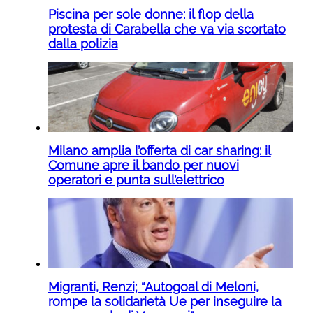
Piscina per sole donne: il flop della
protesta di Carabella che va via scortato
dalla polizia
Milano amplia l’offerta di car sharing: il
Comune apre il bando per nuovi
operatori e punta sull’elettrico
Migranti, Renzi; “Autogoal di Meloni,
rompe la solidarietà Ue per inseguire la