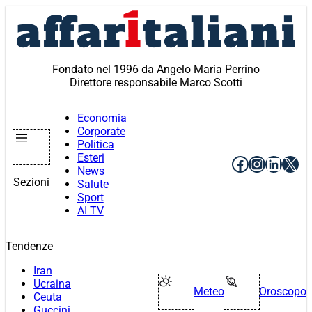
Vai
al
contenuto
Fondato nel 1996 da Angelo Maria Perrino
Direttore responsabile Marco Scotti
Economia
Corporate
Politica
Esteri
Facebook
Instagr
Linke
X
News
Sezioni
Salute
Sport
AI TV
Tendenze
Iran
Ucraina
Meteo
Oroscopo
Ceuta
Guccini