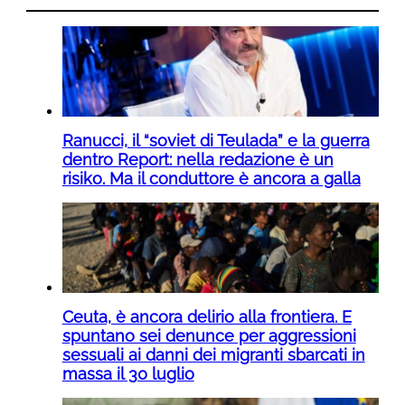
Ranucci, il “soviet di Teulada” e la guerra
dentro Report: nella redazione è un
risiko. Ma il conduttore è ancora a galla
Ceuta, è ancora delirio alla frontiera. E
spuntano sei denunce per aggressioni
sessuali ai danni dei migranti sbarcati in
massa il 30 luglio