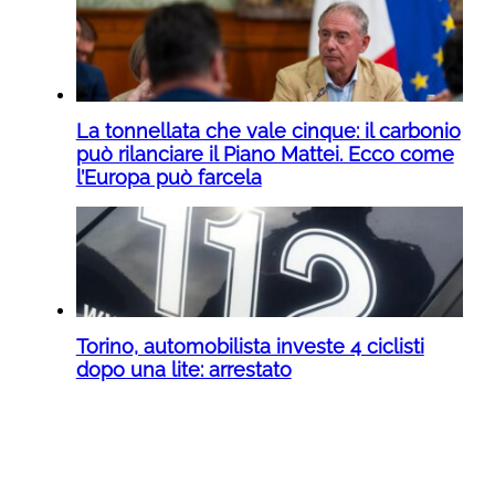
La tonnellata che vale cinque: il carbonio
può rilanciare il Piano Mattei. Ecco come
l’Europa può farcela
Torino, automobilista investe 4 ciclisti
dopo una lite: arrestato