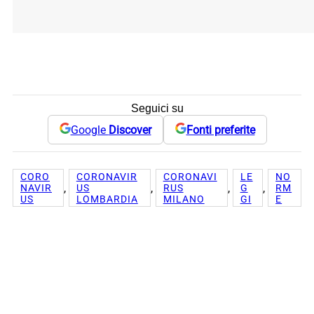
Seguici su
Google
Discover
Fonti preferite
CORO
CORONAVIR
CORONAVI
LE
NO
, 
, 
, 
, 
NAVIR
US
RUS
G
RM
US
LOMBARDIA
MILANO
GI
E