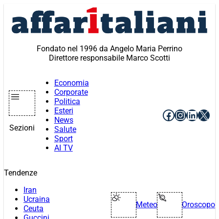
Vai
al
contenuto
Fondato nel 1996 da Angelo Maria Perrino
Direttore responsabile Marco Scotti
Economia
Corporate
Politica
Esteri
Facebook
Instagr
Linke
X
News
Sezioni
Salute
Sport
AI TV
Tendenze
Iran
Ucraina
Meteo
Oroscopo
Ceuta
Guccini