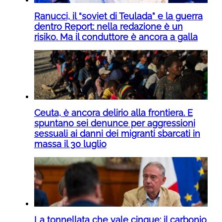
Ranucci, il “soviet di Teulada” e la guerra
dentro Report: nella redazione è un
risiko. Ma il conduttore è ancora a galla
Ceuta, è ancora delirio alla frontiera. E
spuntano sei denunce per aggressioni
sessuali ai danni dei migranti sbarcati in
massa il 30 luglio
La tonnellata che vale cinque: il carbonio