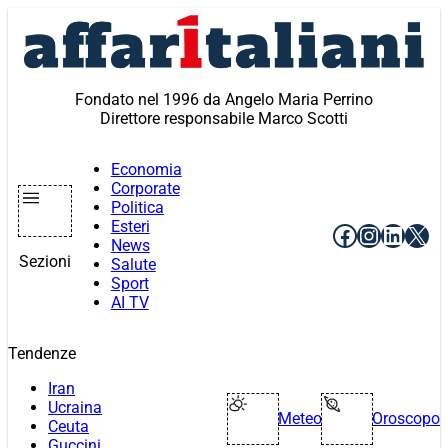
Vai
al
contenuto
Fondato nel 1996 da Angelo Maria Perrino
Direttore responsabile Marco Scotti
Economia
Corporate
Politica
Esteri
Facebook
Instagr
Linke
X
News
Sezioni
Salute
Sport
AI TV
Tendenze
Iran
Ucraina
Meteo
Oroscopo
Ceuta
Guccini