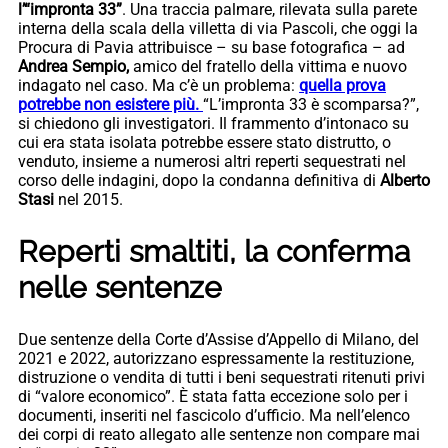
l’“impronta 33”
. Una traccia palmare, rilevata sulla parete
interna della scala della villetta di via Pascoli, che oggi la
Procura di Pavia attribuisce – su base fotografica – ad
Andrea Sempio,
amico del fratello della vittima e nuovo
indagato nel caso. Ma c’è un problema:
quella prova
potrebbe non esistere più.
“L’impronta 33 è scomparsa?”,
si chiedono gli investigatori. Il frammento d’intonaco su
cui era stata isolata potrebbe essere stato distrutto, o
venduto, insieme a numerosi altri reperti sequestrati nel
corso delle indagini, dopo la condanna definitiva di
Alberto
Stasi
nel 2015.
Reperti smaltiti, la conferma
nelle sentenze
Due sentenze della Corte d’Assise d’Appello di Milano, del
2021 e 2022, autorizzano espressamente la restituzione,
distruzione o vendita di tutti i beni sequestrati ritenuti privi
di “valore economico”. È stata fatta eccezione solo per i
documenti, inseriti nel fascicolo d’ufficio. Ma nell’elenco
dei corpi di reato allegato alle sentenze non compare mai