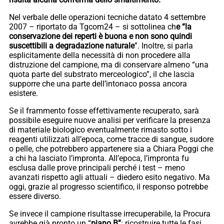
Nel verbale delle operazioni tecniche datato 4 settembre
2007 – riportato da Tgcom24 – si sottolinea ch
e “la
conservazione dei reperti è buona e non sono quindi
suscettibili a degradazione naturale
”. Inoltre, si parla
esplicitamente della necessità di non procedere alla
distruzione del campione, ma di conservare almeno “una
quota parte del substrato merceologico”, il che lascia
supporre che una parte dell’intonaco possa ancora
esistere.
Se il frammento fosse effettivamente recuperato, sarà
possibile eseguire nuove analisi per verificare la presenza
di materiale biologico eventualmente rimasto sotto i
reagenti utilizzati all’epoca, come tracce di sangue, sudore
o pelle, che potrebbero appartenere sia a Chiara Poggi che
a chi ha lasciato l’impronta. All’epoca, l’impronta fu
esclusa dalle prove principali perché i test – meno
avanzati rispetto agli attuali – diedero esito negativo. Ma
oggi, grazie al progresso scientifico, il responso potrebbe
essere diverso.
Se invece il campione risultasse irrecuperabile, la Procura
avrebbe già pronto un “
piano B”
: ricostruire tutte le fasi