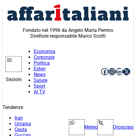
Vai
al
contenuto
Fondato nel 1996 da Angelo Maria Perrino
Direttore responsabile Marco Scotti
Economia
Corporate
Politica
Esteri
Facebook
Instagr
Linke
X
News
Sezioni
Salute
Sport
AI TV
Tendenze
Iran
Ucraina
Meteo
Oroscopo
Ceuta
Guccini