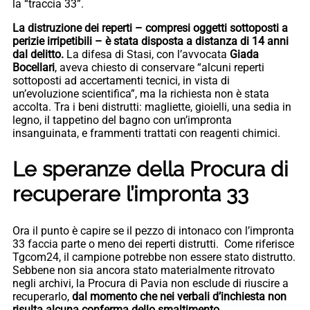
la “traccia 33”.
La distruzione dei reperti – compresi oggetti sottoposti a
perizie irripetibili – è stata disposta a distanza di 14 anni
dal delitto.
La difesa di Stasi, con l’avvocata
Giada
Bocellari
, aveva chiesto di conservare “alcuni reperti
sottoposti ad accertamenti tecnici, in vista di
un’evoluzione scientifica”, ma la richiesta non è stata
accolta. Tra i beni distrutti: magliette, gioielli, una sedia in
legno, il tappetino del bagno con un’impronta
insanguinata, e frammenti trattati con reagenti chimici.
Le speranze della Procura di
recuperare l’impronta 33
Ora il punto è capire se il pezzo di intonaco con l’impronta
33 faccia parte o meno dei reperti distrutti. Come riferisce
Tgcom24, il campione potrebbe non essere stato distrutto.
Sebbene non sia ancora stato materialmente ritrovato
negli archivi, la Procura di Pavia non esclude di riuscire a
recuperarlo,
dal momento che nei verbali d’inchiesta non
risulta alcuna conferma dello smaltimento.