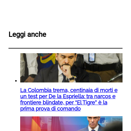
Leggi anche
La Colombia trema, centinaia di morti e
un test per De la Espriella: tra narcos e
frontiere blindate, per “El Tigre” è la
prima prova di comando