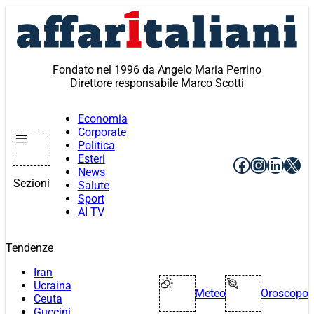
Vai
al
contenuto
Fondato nel 1996 da Angelo Maria Perrino
Direttore responsabile Marco Scotti
Economia
Corporate
Politica
Esteri
Facebook
Instagr
Linke
X
News
Sezioni
Salute
Sport
AI TV
Tendenze
Iran
Ucraina
Meteo
Oroscopo
Ceuta
Guccini