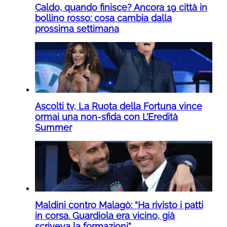
Caldo, quando finisce? Ancora 19 città in
bollino rosso: cosa cambia dalla
prossima settimana
Ascolti tv, La Ruota della Fortuna vince
ormai una non-sfida con L’Eredità
Summer
Maldini contro Malagò: “Ha rivisto i patti
in corsa. Guardiola era vicino, già
scriveva la formazioni”