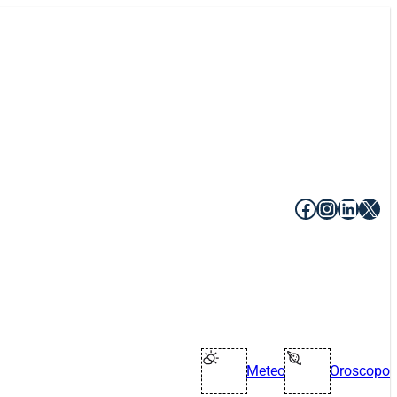
Facebook
Instagr
Linke
X
Meteo
Oroscopo