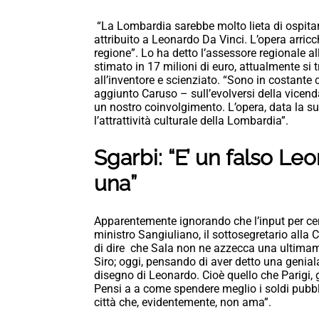
“La Lombardia sarebbe molto lieta di ospitare
attribuito a Leonardo Da Vinci. L’opera arricch
regione”. Lo ha detto l’assessore regionale al
stimato in 17 milioni di euro, attualmente si 
all’inventore e scienziato. “Sono in costante
aggiunto Caruso – sull’evolversi della vicend
un nostro coinvolgimento. L’opera, data la su
l’attrattività culturale della Lombardia”.
Sgarbi: “E’ un falso L
una”
Apparentemente ignorando che l’input per cerc
ministro Sangiuliano, il sottosegretario alla 
di dire che Sala non ne azzecca una ultimame
Siro; oggi, pensando di aver detto una geniala
disegno di Leonardo. Cioè quello che Parigi, g
Pensi a a come spendere meglio i soldi pubbli
città che, evidentemente, non ama”.