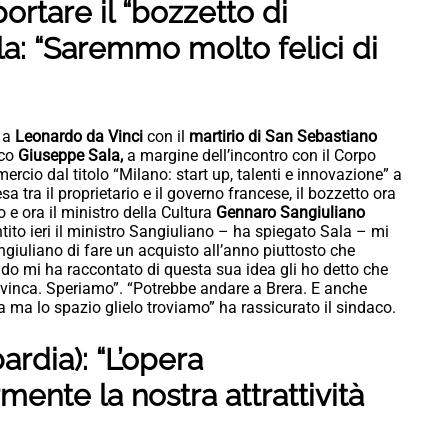
ortare il “bozzetto di
la: “Saremmo molto felici di
o a
Leonardo da Vinci
con il
martirio di San Sebastiano
aco
Giuseppe Sala,
a margine dell’incontro con il Corpo
cio dal titolo “Milano: start up, talenti e innovazione” a
tra il proprietario e il governo francese, il bozzetto ora
o e ora il ministro della Cultura
Gennaro Sangiuliano
tito ieri il ministro Sangiuliano – ha spiegato Sala – mi
giuliano di fare un acquisto all’anno piuttosto che
o mi ha raccontato di questa sua idea gli ho detto che
i vinca. Speriamo”. “Potrebbe andare a Brera. E anche
a ma lo spazio glielo troviamo” ha rassicurato il sindaco.
rdia): “L’opera
ente la nostra attrattività