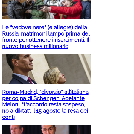
Le “vedove nere” (e allegre) della
Russia: matrimoni lampo prima del
fronte per ottenere i risarcimenti. Il
nuovo business milionario
Roma-Madrid, “divorzio” all’italiana
per colpa di Schengen. Adelante
Meloni: “L’accordo resta sospeso,
no a diktat”. Il 15 agosto la resa dei
conti