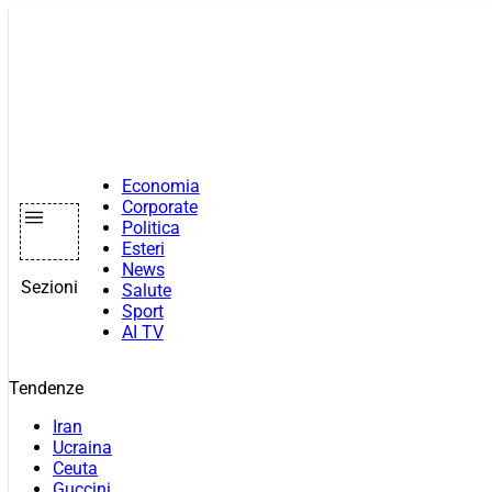
Vai
al
contenuto
Economia
Corporate
Politica
Esteri
News
Sezioni
Salute
Sport
AI TV
Tendenze
Iran
Ucraina
Ceuta
Guccini