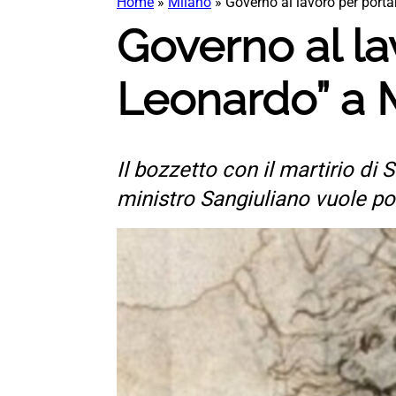
Home
»
Milano
»
Governo al lavoro per porta
Governo al lav
Leonardo” a 
Il bozzetto con il martirio di
ministro Sangiuliano vuole po