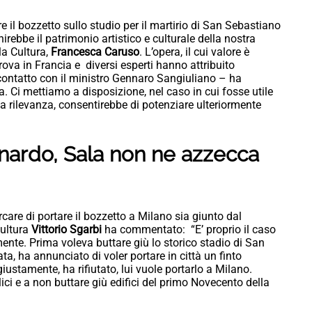
 il bozzetto sullo studio per il martirio di San Sebastiano
irebbe il patrimonio artistico e culturale della nostra
la Cultura,
Francesca Caruso
. L’opera, il cui valore è
trova in Francia e diversi esperti hanno attribuito
 contatto con il ministro Gennaro Sangiuliano – ha
a. Ci mettiamo a disposizione, nel caso in cui fosse utile
a rilevanza, consentirebbe di potenziare ulteriormente
eonardo, Sala non ne azzecca
are di portare il bozzetto a Milano sia giunto dal
Cultura
Vittorio Sgarbi
ha commentato: “E’ proprio il caso
nte. Prima voleva buttare giù lo storico stadio di San
ta, ha annunciato di voler portare in città un finto
iustamente, ha rifiutato, lui vuole portarlo a Milano.
ci e a non buttare giù edifici del primo Novecento della