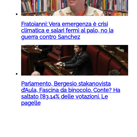
Fratoianni: Vera emergenza è crisi
climatica e salari fermi al palo, no la
guerra contro Sanchez
Parlamento, Bergesio stakanovista
d’Aula, Fascina da binocolo. Conte? Ha
saltato l’83,14% delle votazioni. Le
pagelle