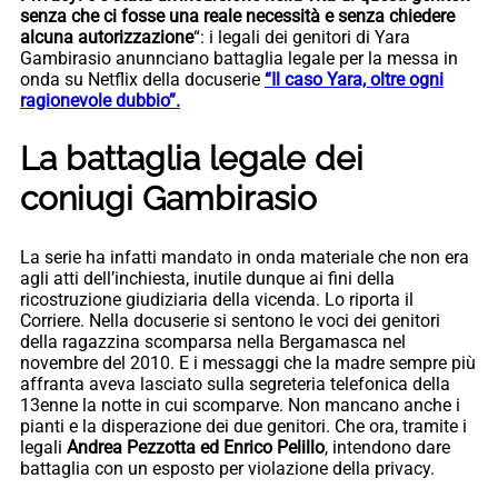
senza che ci fosse una reale necessità e senza chiedere
alcuna autorizzazione
“: i legali dei genitori di Yara
Gambirasio anunnciano battaglia legale per la messa in
onda su Netflix della docuserie
“Il caso Yara, oltre ogni
ragionevole dubbio”.
La battaglia legale dei
coniugi Gambirasio
La serie ha infatti mandato in onda materiale che non era
agli atti dell’inchiesta, inutile dunque ai fini della
ricostruzione giudiziaria della vicenda. Lo riporta il
Corriere. Nella docuserie si sentono le voci dei genitori
della ragazzina scomparsa nella Bergamasca nel
novembre del 2010. E i messaggi che la madre sempre più
affranta aveva lasciato sulla segreteria telefonica della
13enne la notte in cui scomparve. Non mancano anche i
pianti e la disperazione dei due genitori. Che ora, tramite i
legali
Andrea Pezzotta ed Enrico Pelillo
, intendono dare
battaglia con un esposto per violazione della privacy.