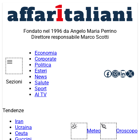
Vai
al
contenuto
Fondato nel 1996 da Angelo Maria Perrino
Direttore responsabile Marco Scotti
Economia
Corporate
Politica
Esteri
Facebook
Instagr
Linke
X
News
Sezioni
Salute
Sport
AI TV
Tendenze
Iran
Ucraina
Meteo
Oroscopo
Ceuta
Guccini