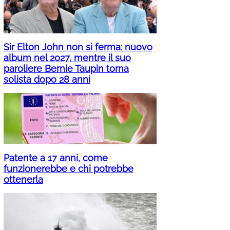
Sir Elton John non si ferma: nuovo
album nel 2027, mentre il suo
paroliere Bernie Taupin torna
solista dopo 28 anni
Patente a 17 anni, come
funzionerebbe e chi potrebbe
ottenerla