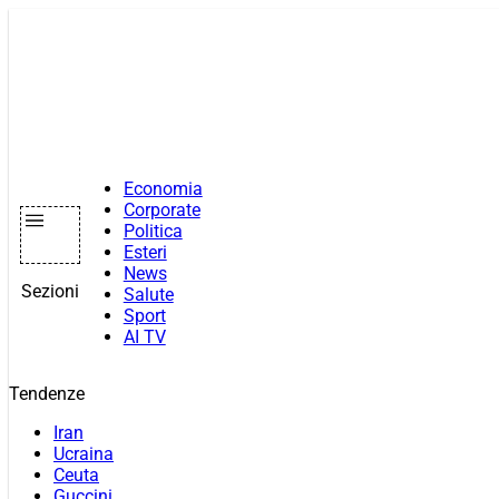
Vai
al
contenuto
Economia
Corporate
Politica
Esteri
News
Sezioni
Salute
Sport
AI TV
Tendenze
Iran
Ucraina
Ceuta
Guccini