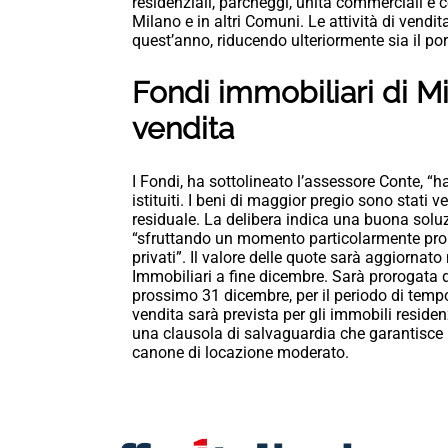
residenziali, parcheggi, unità commerciali e co
Milano e in altri Comuni. Le attività di vend
quest’anno, riducendo ulteriormente sia il por
Fondi immobiliari di M
vendita
I Fondi, ha sottolineato l’assessore Conte, “h
istituiti. I beni di maggior pregio sono stati 
residuale. La delibera indica una buona soluz
“sfruttando un momento particolarmente propiz
privati”. Il valore delle quote sarà aggiorna
Immobiliari a fine dicembre. Sarà prorogata d
prossimo 31 dicembre, per il periodo di temp
vendita sarà prevista per gli immobili reside
una clausola di salvaguardia che garantisce 
canone di locazione moderato.