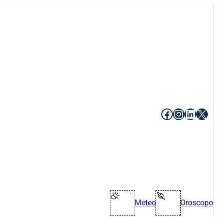
Facebook
Instagr
Linke
X
Meteo
Oroscopo