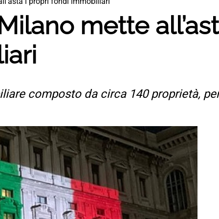
l’asta i propri fondi immobiliari
ilano mette all’ast
iari
iliare composto da circa 140 proprietà, p