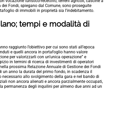
n vocazione turistico-recettivo, terreni agricoli, cascine a
ita dei Fondi, spiegano dal Comune, sono proseguite
tafoglio di immobili in proprietà sia l’indebitamento.
ilano; tempi e modalità di
anno raggiunto l’obiettivo per cui sono stati all’epoca
venduti e quelli ancora in portafoglio hanno valore
ione per valorizzarli con un’unica operazione” e
io in termini di ricerca di investimenti di operatori
to nella prossima Relazione Annuale di Gestione dei Fondi
i un anno la durata del primo fondo, in scadenza il
o necessario allo svolgimento della gara e nel bando di
nziali non ancora alienati e ancora parzialmente occupati,
la permanenza degli inquilini per almeno due anni ad un