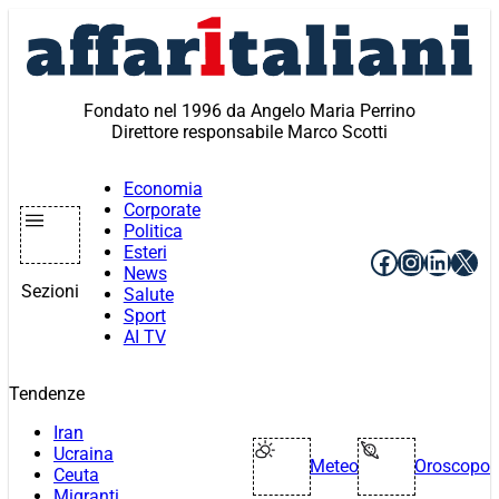
Vai
al
contenuto
Fondato nel 1996 da Angelo Maria Perrino
Direttore responsabile Marco Scotti
Economia
Corporate
Politica
Esteri
Facebook
Instagr
Linke
X
News
Sezioni
Salute
Sport
AI TV
Tendenze
Iran
Ucraina
Meteo
Oroscopo
Ceuta
Migranti