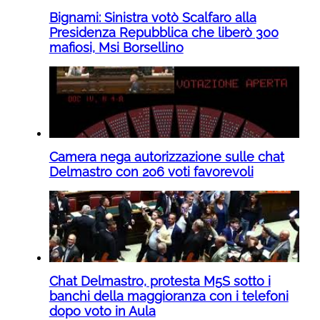
Bignami: Sinistra votò Scalfaro alla
Presidenza Repubblica che liberò 300
mafiosi, Msi Borsellino
Camera nega autorizzazione sulle chat
Delmastro con 206 voti favorevoli
Chat Delmastro, protesta M5S sotto i
banchi della maggioranza con i telefoni
dopo voto in Aula