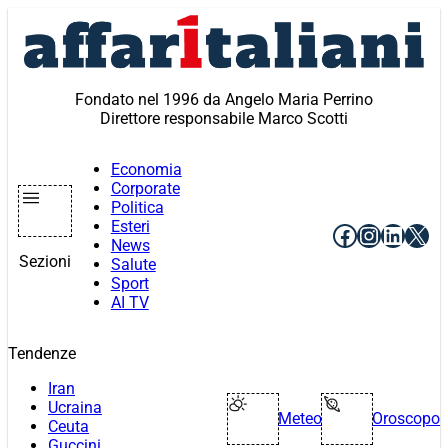
Vai
al
contenuto
Fondato nel 1996 da Angelo Maria Perrino
Direttore responsabile Marco Scotti
Economia
Corporate
Politica
Esteri
Facebook
Instagr
Linke
X
News
Sezioni
Salute
Sport
AI TV
Tendenze
Iran
Ucraina
Meteo
Oroscopo
Ceuta
Guccini