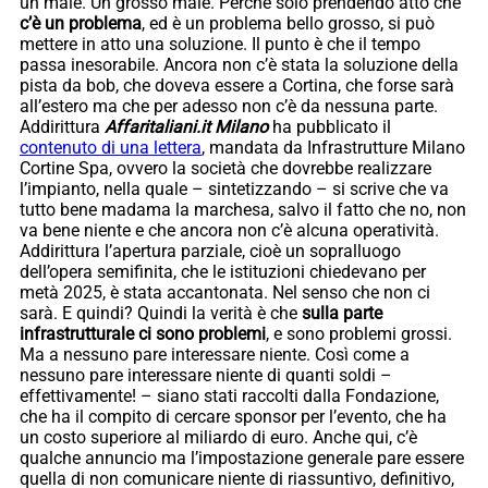
un male. Un grosso male. Perché solo prendendo atto che
c’è un problema
, ed è un problema bello grosso, si può
mettere in atto una soluzione. Il punto è che il tempo
passa inesorabile. Ancora non c’è stata la soluzione della
pista da bob, che doveva essere a Cortina, che forse sarà
all’estero ma che per adesso non c’è da nessuna parte.
Addirittura
Affaritaliani.it Milano
ha pubblicato il
contenuto di una lettera
, mandata da Infrastrutture Milano
Cortine Spa, ovvero la società che dovrebbe realizzare
l’impianto, nella quale – sintetizzando – si scrive che va
tutto bene madama la marchesa, salvo il fatto che no, non
va bene niente e che ancora non c’è alcuna operatività.
Addirittura l’apertura parziale, cioè un sopralluogo
dell’opera semifinita, che le istituzioni chiedevano per
metà 2025, è stata accantonata. Nel senso che non ci
sarà. E quindi? Quindi la verità è che
sulla parte
infrastrutturale ci sono problemi
, e sono problemi grossi.
Ma a nessuno pare interessare niente. Così come a
nessuno pare interessare niente di quanti soldi –
effettivamente! – siano stati raccolti dalla Fondazione,
che ha il compito di cercare sponsor per l’evento, che ha
un costo superiore al miliardo di euro. Anche qui, c’è
qualche annuncio ma l’impostazione generale pare essere
quella di non comunicare niente di riassuntivo, definitivo,