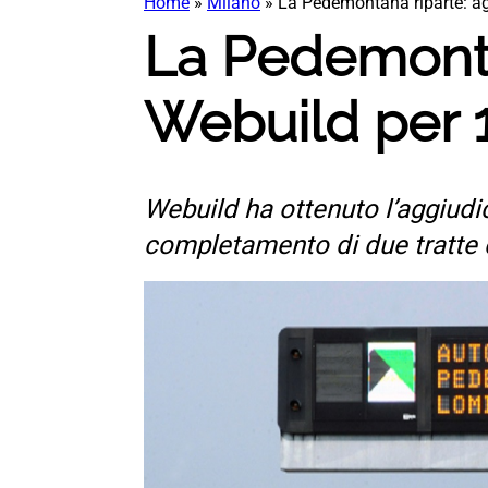
Home
»
Milano
»
La Pedemontana riparte: ag
La Pedemonta
Webuild per 1
Webuild ha ottenuto l’aggiudica
completamento di due tratte