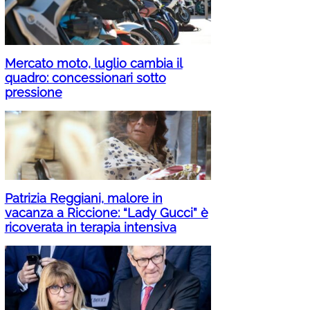
Mercato moto, luglio cambia il
quadro: concessionari sotto
pressione
Patrizia Reggiani, malore in
vacanza a Riccione: “Lady Gucci” è
ricoverata in terapia intensiva