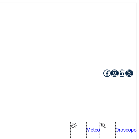
Facebook
Instagr
Linke
X
Meteo
Oroscopo