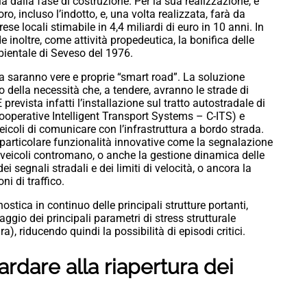
dalla fase di costruzione. Per la sua realizzazione, è
o, incluso l’indotto, e, una volta realizzata, farà da
ese locali stimabile in 4,4 miliardi di euro in 10 anni. In
e inoltre, come attività propedeutica, la bonifica delle
bientale di Seveso del 1976.
saranno vere e proprie “smart road”. La soluzione
 della necessità che, a tendere, avranno le strade di
revista infatti l’installazione sul tratto autostradale di
(Cooperative Intelligent Transport Systems – C-ITS) e
veicoli di comunicare con l’infrastruttura a bordo strada.
particolare funzionalità innovative come la segnalazione
a e veicoli contromano, o anche la gestione dinamica delle
ei segnali stradali e dei limiti di velocità, o ancora la
ni di traffico.
ostica in continuo delle principali strutture portanti,
aggio dei principali parametri di stress strutturale
a), riducendo quindi la possibilità di episodi critici.
rdare alla riapertura dei