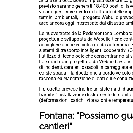
anche una occasione di ripresa economica già 
previsto saranno generati 18.400 posti di lavor
volano per l’incremento di fatturato delle impr
termini ambientali, il progetto Webuild preved
aree ancora oggi interessate dal disastro am
Le nuove tratte della Pedemontana Lombarda 
progettuale sviluppata da Webuild tiene conto
accogliere anche veicoli a guida autonoma. È p
sistemi di trasporto intelligenti cooperativi 
l’utilizzo di tecnologie che consentiranno ai 
La smart road progettata da Webuild avrà in 
di incidenti, cantieri, ostacoli in carreggiat
corsie stradali, la ripetizione a bordo veicolo d
raccolta ed elaborazione di dati sulle condizio
Il progetto prevede inoltre un sistema di diagn
tramite l’installazione di strumenti di monitor
(deformazioni, carichi, vibrazioni e temperatur
Fontana: “Possiamo gua
cantieri”