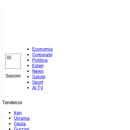
Vai
al
contenuto
Economia
Corporate
Politica
Esteri
News
Sezioni
Salute
Sport
AI TV
Tendenze
Iran
Ucraina
Ceuta
Guccini