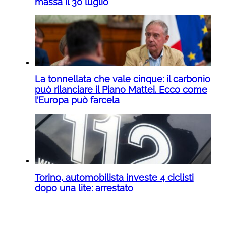
massa il 30 luglio
La tonnellata che vale cinque: il carbonio
può rilanciare il Piano Mattei. Ecco come
l’Europa può farcela
Torino, automobilista investe 4 ciclisti
dopo una lite: arrestato