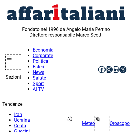
Vai
al
contenuto
Fondato nel 1996 da Angelo Maria Perrino
Direttore responsabile Marco Scotti
Economia
Corporate
Politica
Esteri
Facebook
Instagr
Linke
X
News
Sezioni
Salute
Sport
AI TV
Tendenze
Iran
Ucraina
Meteo
Oroscopo
Ceuta
Guccini