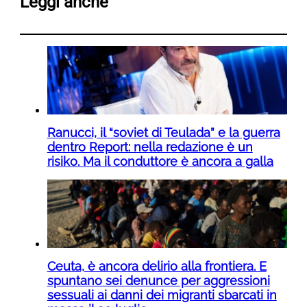
Leggi anche
Ranucci, il “soviet di Teulada” e la guerra
dentro Report: nella redazione è un
risiko. Ma il conduttore è ancora a galla
Ceuta, è ancora delirio alla frontiera. E
spuntano sei denunce per aggressioni
sessuali ai danni dei migranti sbarcati in