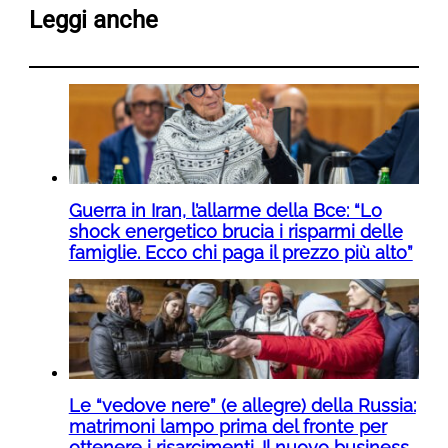
Leggi anche
Guerra in Iran, l’allarme della Bce: “Lo
shock energetico brucia i risparmi delle
famiglie. Ecco chi paga il prezzo più alto”
Le “vedove nere” (e allegre) della Russia:
matrimoni lampo prima del fronte per
ottenere i risarcimenti. Il nuovo business