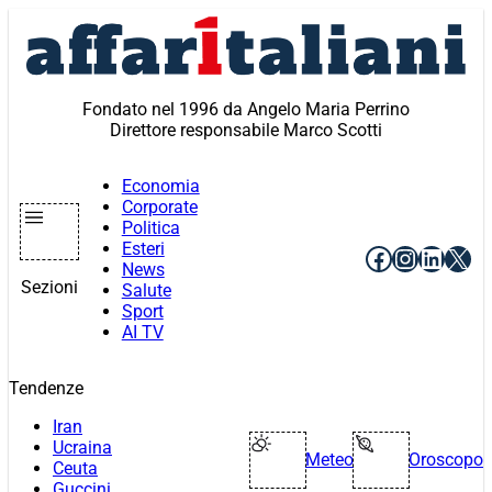
Vai
al
contenuto
Fondato nel 1996 da Angelo Maria Perrino
Direttore responsabile Marco Scotti
Economia
Corporate
Politica
Esteri
Facebook
Instagr
Linke
X
News
Sezioni
Salute
Sport
AI TV
Tendenze
Iran
Ucraina
Meteo
Oroscopo
Ceuta
Guccini