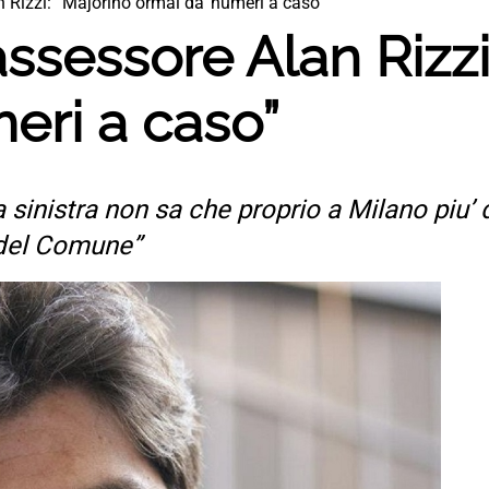
 Rizzi: “Majorino ormai da’ numeri a caso”
assessore Alan Rizzi
eri a caso”
a sinistra non sa che proprio a Milano piu’ 
 del Comune”