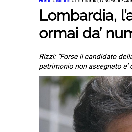
Home
»
Milano
»
Lombardia, l’assessore Alan
Lombardia, l’
ormai da’ num
Rizzi: “Forse il candidato dell
patrimonio non assegnato e’