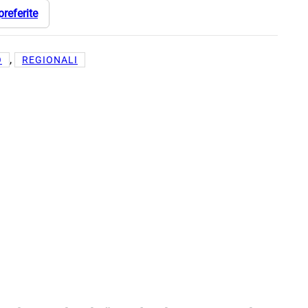
preferite
, 
O
REGIONALI