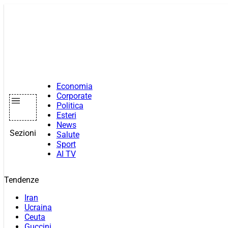
Vai
al
contenuto
Economia
Corporate
Politica
Esteri
News
Sezioni
Salute
Sport
AI TV
Tendenze
Iran
Ucraina
Ceuta
Guccini