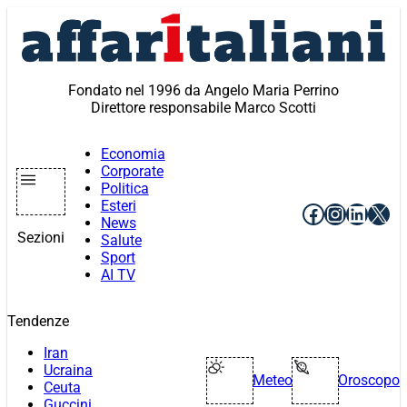
Vai
al
contenuto
Fondato nel 1996 da Angelo Maria Perrino
Direttore responsabile Marco Scotti
Economia
Corporate
Politica
Esteri
Facebook
Instagr
Linke
X
News
Sezioni
Salute
Sport
AI TV
Tendenze
Iran
Ucraina
Meteo
Oroscopo
Ceuta
Guccini