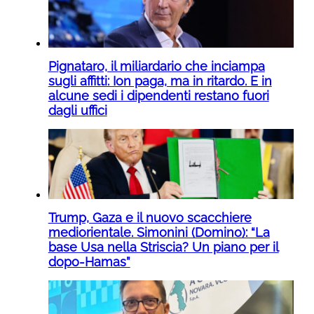
Pignataro, il miliardario che inciampa
sugli affitti: Ion paga, ma in ritardo. E in
alcune sedi i dipendenti restano fuori
dagli uffici
Trump, Gaza e il nuovo scacchiere
mediorientale. Simonini (Domino): “La
base Usa nella Striscia? Un piano per il
dopo-Hamas”