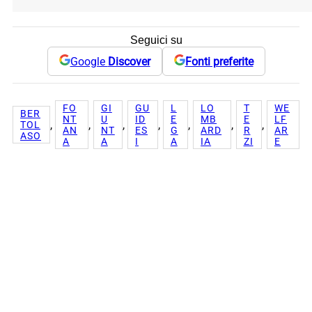
Seguici su
Google
Discover
Fonti preferite
FO
GI
GU
L
LO
T
WE
BER
NT
U
ID
E
MB
E
LF
, 
, 
, 
, 
, 
, 
, 
TOL
AN
NT
ES
G
ARD
R
AR
ASO
A
A
I
A
IA
ZI
E