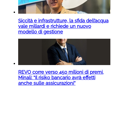
Siccità e infrastrutture, la sfida dell’acqua
vale miliardi e richiede un nuovo
modello di gestione
REVO corre verso 450 milioni di premi.
Minali: “Il risiko bancario avrà effetti
anche sulle assicurazioni”