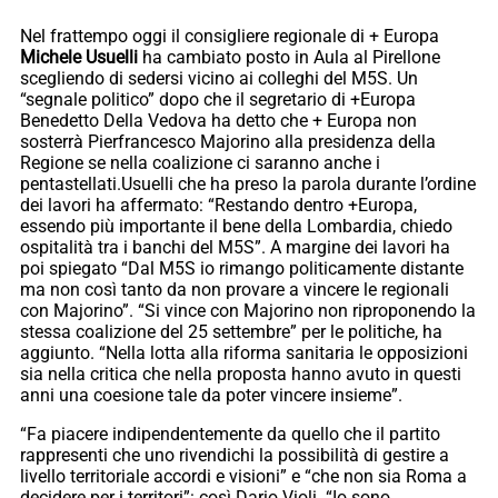
Nel frattempo oggi il consigliere regionale di + Europa
Michele Usuelli
ha cambiato posto in Aula al Pirellone
scegliendo di sedersi vicino ai colleghi del M5S. Un
“segnale politico” dopo che il segretario di +Europa
Benedetto Della Vedova ha detto che + Europa non
sosterrà Pierfrancesco Majorino alla presidenza della
Regione se nella coalizione ci saranno anche i
pentastellati.Usuelli che ha preso la parola durante l’ordine
dei lavori ha affermato: “Restando dentro +Europa,
essendo più importante il bene della Lombardia, chiedo
ospitalità tra i banchi del M5S”. A margine dei lavori ha
poi spiegato “Dal M5S io rimango politicamente distante
ma non così tanto da non provare a vincere le regionali
con Majorino”. “Si vince con Majorino non riproponendo la
stessa coalizione del 25 settembre” per le politiche, ha
aggiunto. “Nella lotta alla riforma sanitaria le opposizioni
sia nella critica che nella proposta hanno avuto in questi
anni una coesione tale da poter vincere insieme”.
“Fa piacere indipendentemente da quello che il partito
rappresenti che uno rivendichi la possibilità di gestire a
livello territoriale accordi e visioni” e “che non sia Roma a
decidere per i territori”: così Dario Violi. “Io sono