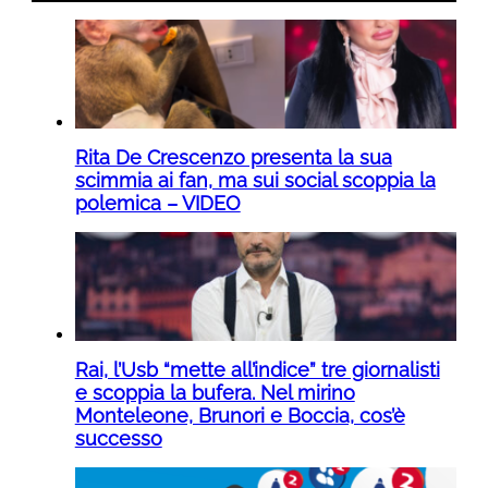
Rita De Crescenzo presenta la sua
scimmia ai fan, ma sui social scoppia la
polemica – VIDEO
Rai, l’Usb “mette all’indice” tre giornalisti
e scoppia la bufera. Nel mirino
Monteleone, Brunori e Boccia, cos’è
successo