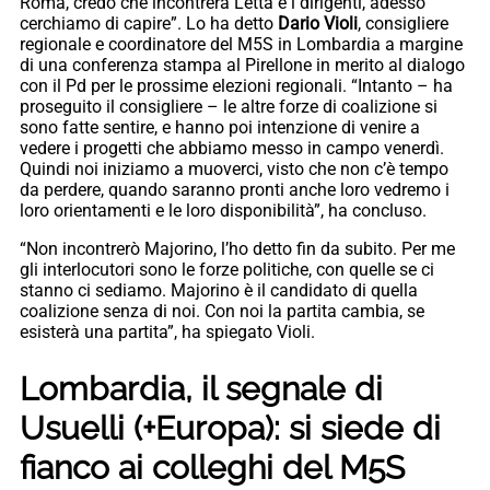
Roma, credo che incontrerà Letta e i dirigenti, adesso
cerchiamo di capire”. Lo ha detto
Dario Violi
, consigliere
regionale e coordinatore del M5S in Lombardia a margine
di una conferenza stampa al Pirellone in merito al dialogo
con il Pd per le prossime elezioni regionali. “Intanto – ha
proseguito il consigliere – le altre forze di coalizione si
sono fatte sentire, e hanno poi intenzione di venire a
vedere i progetti che abbiamo messo in campo venerdì.
Quindi noi iniziamo a muoverci, visto che non c’è tempo
da perdere, quando saranno pronti anche loro vedremo i
loro orientamenti e le loro disponibilità”, ha concluso.
“Non incontrerò Majorino, l’ho detto fin da subito. Per me
gli interlocutori sono le forze politiche, con quelle se ci
stanno ci sediamo. Majorino è il candidato di quella
coalizione senza di noi. Con noi la partita cambia, se
esisterà una partita”, ha spiegato Violi.
Lombardia, il segnale di
Usuelli (+Europa): si siede di
fianco ai colleghi del M5S