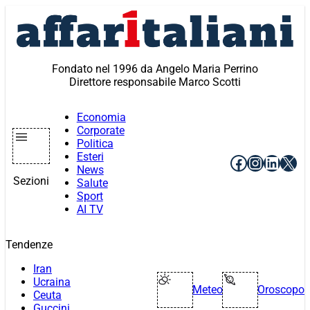
Vai
al
contenuto
Fondato nel 1996 da Angelo Maria Perrino
Direttore responsabile Marco Scotti
Economia
Corporate
Politica
Esteri
Facebook
Instagr
Linke
X
News
Sezioni
Salute
Sport
AI TV
Tendenze
Iran
Ucraina
Meteo
Oroscopo
Ceuta
Guccini