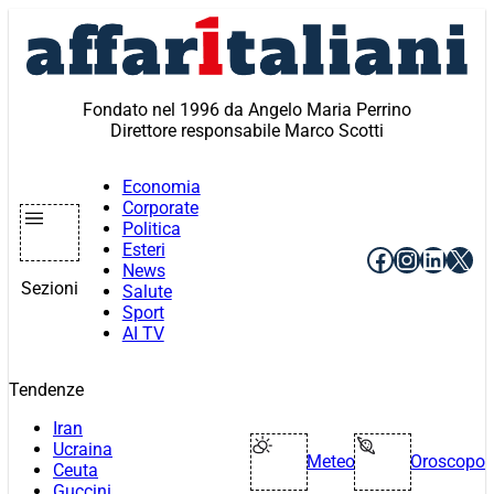
Vai
al
contenuto
Fondato nel 1996 da Angelo Maria Perrino
Direttore responsabile Marco Scotti
Economia
Corporate
Politica
Esteri
Facebook
Instagr
Linke
X
News
Sezioni
Salute
Sport
AI TV
Tendenze
Iran
Ucraina
Meteo
Oroscopo
Ceuta
Guccini