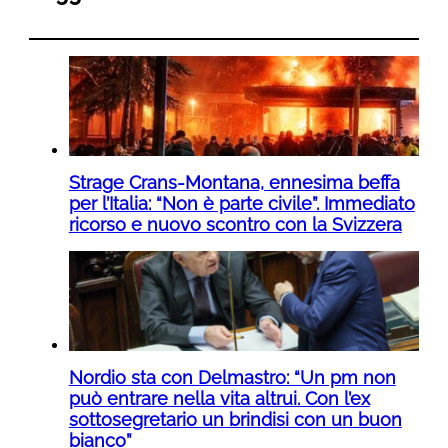
Strage Crans-Montana, ennesima beffa
per l’Italia: “Non è parte civile”. Immediato
ricorso e nuovo scontro con la Svizzera
Nordio sta con Delmastro: “Un pm non
può entrare nella vita altrui. Con l’ex
sottosegretario un brindisi con un buon
bianco”