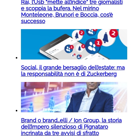
Rai, l’Usb “mette all’indice” tre giornalisti
e scoppia la bufera. Nel mirino
Monteleone, Brunori e Boccia, cos’è
successo
Social, il grande bersaglio dell’estate: ma
la responsabilità non è di Zuckerberg
Brand o brand…elli / Ion Group, la storia
dell’impero silenzioso di Pignataro
incrinata da tre avvisi di sfratto