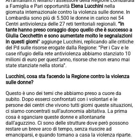
Affaritaliani.it Milano l’assessore della Regione Lombardia
a Famiglia e Pari opportunità
Elena Lucchini
nella
giornata internazionale contro la violenza sulle donne. In
Lombardia sono più di 5.500 le donne in carico nei 54
Centri antiviolenza delle 27 reti territoriali regionali.
“In
tante hanno preso coraggio dopo quello che è successo a
Giulia Cecchettin e sono aumentate molto le segnalazioni
in questi giorni
” aggiunge Lucchini, replicando alle critiche
del Pd sulle risorse erogate dalla Regione: “Per i Cav e le
case rifugio della rete antiviolenza abbiamo stanziato 10
milioni di euro per quest’anno, risorse che non erano mai
state stanziate nella storia”.
Lucchini, cosa sta facendo la Regione contro la violenza
sulle donne?
Questo è uno dei temi che abbiamo preso a cuore da
subito. Dopo esserci confrontati con i volontari e le
persone dei centri che vivono tutti giorni queste situazioni,
ci siamo concentrati sull’autonomia abitativa. La prima
cosa è sganciare queste donne e allontanarle
dall’aguzzino. Ci sono delle strutture dove però possono
restare un breve arco di tempo, senza riuscire ad
emanciparsi, e quando tornano a casa la violenza riparte.