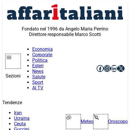
Vai
al
contenuto
Fondato nel 1996 da Angelo Maria Perrino
Direttore responsabile Marco Scotti
Economia
Corporate
Politica
Esteri
Facebook
Instagr
Linke
X
News
Sezioni
Salute
Sport
AI TV
Tendenze
Iran
Ucraina
Meteo
Oroscopo
Ceuta
Guccini