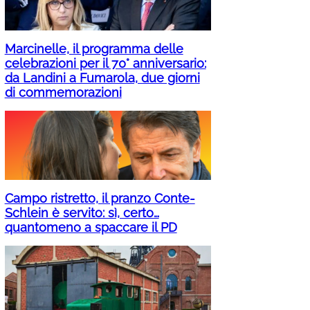
Marcinelle, il programma delle
celebrazioni per il 70° anniversario:
da Landini a Fumarola, due giorni
di commemorazioni
Campo ristretto, il pranzo Conte-
Schlein è servito: sì, certo…
quantomeno a spaccare il PD