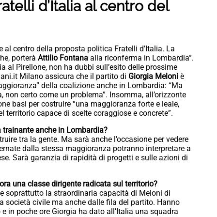
telli d’Italia al centro del
l centro della proposta politica Fratelli d’Italia. La
che, porterà
Attilio Fontana
alla riconferma in Lombardia”.
ia al Pirellone, non ha dubbi sull’esito delle prossime
liani.it Milano assicura che il partito di
Giorgia Meloni
è
 maggioranza” della coalizione anche in Lombardia: “Ma
à, non certo come un problema”. Insomma, all’orizzonte
one basi per costruire “una maggioranza forte e leale,
territorio capace di scelte coraggiose e concrete”.
à trainante anche in Lombardia?
truire tra la gente. Ma sarà anche l’occasione per vedere
overnate dalla stessa maggioranza potranno interpretare a
e. Sarà garanzia di rapidità di progetti e sulle azioni di
a una classe dirigente radicata sul territorio?
e soprattutto la straordinaria capacità di Meloni di
la società civile ma anche dalle fila del partito. Hanno
 e in poche ore Giorgia ha dato all’Italia una squadra