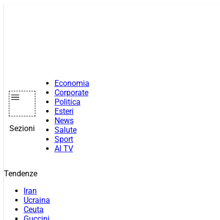
Vai
al
contenuto
Economia
Corporate
Politica
Esteri
News
Sezioni
Salute
Sport
AI TV
Tendenze
Iran
Ucraina
Ceuta
Guccini