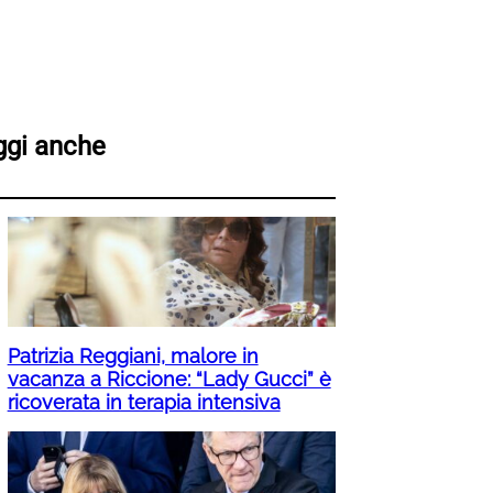
ggi anche
Patrizia Reggiani, malore in
vacanza a Riccione: “Lady Gucci” è
ricoverata in terapia intensiva