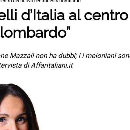
al centro del nuovo centrodestra lombardo”
elli d’Italia al cent
 lombardo”
e Mazzali non ha dubbi; i i meloniani sono 
rvista di Affaritaliani.it