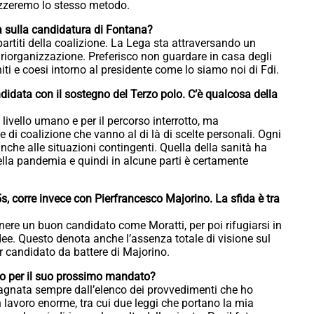
lizzeremo lo stesso metodo.
à sulla candidatura di Fontana?
rtiti della coalizione. La Lega sta attraversando un
riorganizzazione. Preferisco non guardare in casa degli
ti e coesi intorno al presidente come lo siamo noi di Fdi.
ndidata con il sostegno del Terzo polo. C’è qualcosa della
livello umano e per il percorso interrotto, ma
 di coalizione che vanno al di là di scelte personali. Ogni
anche alle situazioni contingenti. Quella della sanità ha
lla pandemia e quindi in alcune parti è certamente
5s, corre invece con Pierfrancesco Majorino. La sfida è tra
enere un buon candidato come Moratti, per poi rifugiarsi in
ee. Questo denota anche l’assenza totale di visione sul
r candidato da battere di Majorino.
io per il suo prossimo mandato?
agnata sempre dall’elenco dei provvedimenti che ho
n lavoro enorme, tra cui due leggi che portano la mia