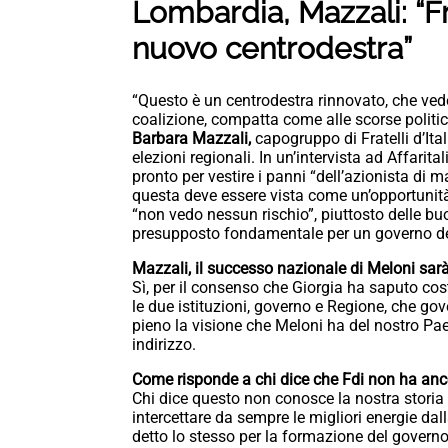
Lombardia, Mazzali: “Fra
nuovo centrodestra”
“Questo è un centrodestra rinnovato, che vede a
coalizione, compatta come alle scorse politi
Barbara Mazzali,
capogruppo di Fratelli d’Ital
elezioni regionali. In un’intervista ad Affarita
pronto per vestire i panni “dell’azionista di
questa deve essere vista come un’opportunit
“non vedo nessun rischio”, piuttosto delle bu
presupposto fondamentale per un governo del 
Mazzali, il successo nazionale di Meloni sar
Sì, per il consenso che Giorgia ha saputo cos
le due istituzioni, governo e Regione, che g
pieno la visione che Meloni ha del nostro Paes
indirizzo.
Come risponde a chi dice che Fdi non ha ancor
Chi dice questo non conosce la nostra storia 
intercettare da sempre le migliori energie dal
detto lo stesso per la formazione del governo