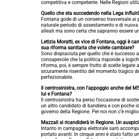
competitiva e competente. Nelle Regioni uti
Quello che sta succedendo nella Lega influir
Fontana gode di un consenso trasversale ai pa
naturale periodo di assestamento e di nuova 
alleati ma sono certa che sapranno essere uni
Letizia Moratti, ex vice di Fontana, oggi è ca
sua riforma sanitaria che volete cambiare?
Sono dispiaciuta per quello che è successo a 
consapevole che la politica risponde a logiche
riforma, poi, è sempre frutto di scelte legate 
sicuramente risentito del momento tragico de
perfezionabile.
Il centrosinistra, con l’appoggio anche del M
lui e Fontana?
Il centrosinistra ha perso l’occasione di sost
un altro candidato di bandiera e con poche id
governo della Regione. Per noi non c’è miglio
Mazzali si ricandiderà in Regione. Un auspic
Intanto in campagna elettorale sarò accomp
portato avanti. In cinque anni è stato fatto u