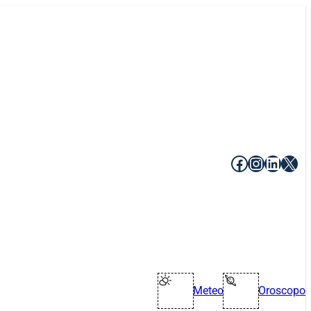
Facebook
Instagr
Linke
X
Meteo
Oroscopo