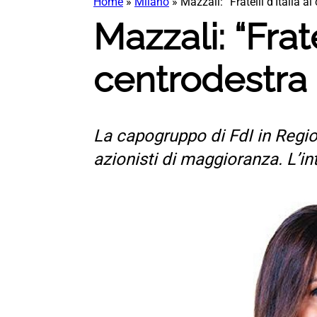
Home
»
Milano
»
Mazzali: “Fratelli d’Italia 
Mazzali: “Frat
centrodestra
La capogruppo di FdI in Region
azionisti di maggioranza. L’inte