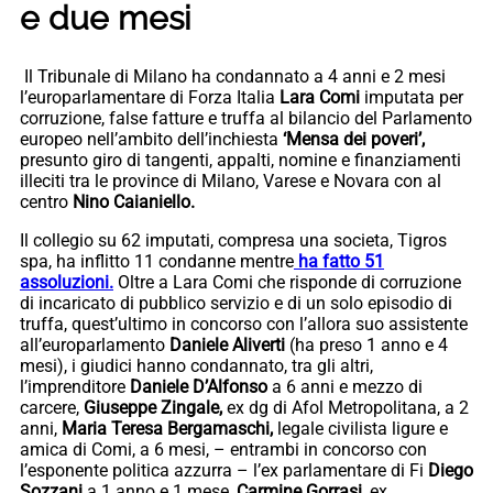
e due mesi
Il Tribunale di Milano ha condannato a 4 anni e 2 mesi
l’europarlamentare di Forza Italia
Lara Comi
imputata per
corruzione, false fatture e truffa al bilancio del Parlamento
europeo nell’ambito dell’inchiesta
‘Mensa dei poveri’,
presunto giro di tangenti, appalti, nomine e finanziamenti
illeciti tra le province di Milano, Varese e Novara con al
centro
Nino Caianiello.
Il collegio su 62 imputati, compresa una societa, Tigros
spa, ha inflitto 11 condanne mentre
ha fatto 51
assoluzioni.
Oltre a Lara Comi che risponde di corruzione
di incaricato di pubblico servizio e di un solo episodio di
truffa, quest’ultimo in concorso con l’allora suo assistente
all’europarlamento
Daniele Aliverti
(ha preso 1 anno e 4
mesi), i giudici hanno condannato, tra gli altri,
l’imprenditore
Daniele D’Alfonso
a 6 anni e mezzo di
carcere,
Giuseppe Zingale,
ex dg di Afol Metropolitana, a 2
anni,
Maria Teresa Bergamaschi,
legale civilista ligure e
amica di Comi, a 6 mesi, – entrambi in concorso con
l’esponente politica azzurra – l’ex parlamentare di Fi
Diego
Sozzani
a 1 anno e 1 mese,
Carmine Gorrasi
, ex