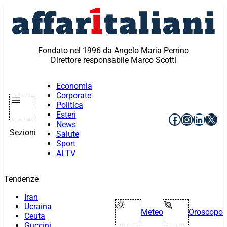
Vai
al
contenuto
Fondato nel 1996 da Angelo Maria Perrino
Direttore responsabile Marco Scotti
Economia
Corporate
Politica
Esteri
Facebook
Instagr
Linke
X
News
Sezioni
Salute
Sport
AI TV
Tendenze
Iran
Ucraina
Meteo
Oroscopo
Ceuta
Guccini