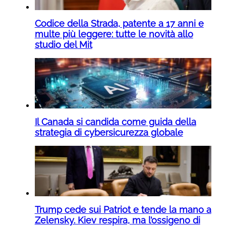
Codice della Strada, patente a 17 anni e
multe più leggere: tutte le novità allo
studio del Mit
Il Canada si candida come guida della
strategia di cybersicurezza globale
Trump cede sui Patriot e tende la mano a
Zelensky. Kiev respira, ma l’ossigeno di