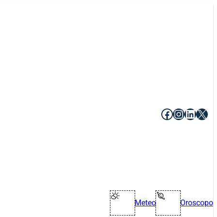
Facebook
Instagr
Linke
X
Meteo
Oroscopo