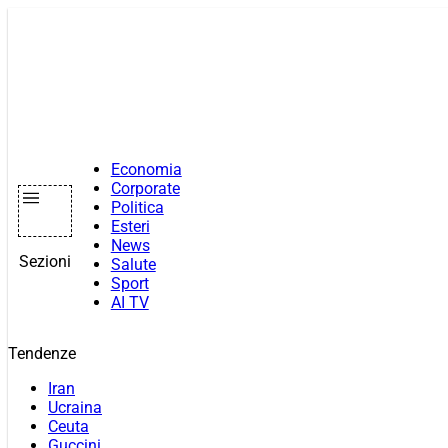
Vai
al
contenuto
Economia
Corporate
Politica
Esteri
News
Sezioni
Salute
Sport
AI TV
Tendenze
Iran
Ucraina
Ceuta
Guccini