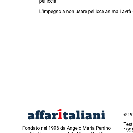
pelliccia.”
L’impegno a non usare pellicce animali avrà e
© 199
Test
Fondato nel 1996 da Angelo Maria Perrino
1996