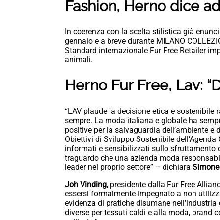
Fashion, Herno dice add
In coerenza con la scelta stilistica già enunc
gennaio e a breve durante MILANO COLLEZIO
Standard internazionale Fur Free Retailer im
animali.
Herno Fur Free, Lav: “D
“LAV plaude la decisione etica e sostenibile r
sempre. La moda italiana e globale ha sempr
positive per la salvaguardia dell’ambiente e 
Obiettivi di Sviluppo Sostenibile dell’Agen
informati e sensibilizzati sullo sfruttamento d
traguardo che una azienda moda responsabil
leader nel proprio settore” – dichiara
Simone 
Joh Vinding
, presidente dalla Fur Free Allia
essersi formalmente impegnato a non utilizzar
evidenza di pratiche disumane nell’industria de
diverse per tessuti caldi e alla moda, brand 