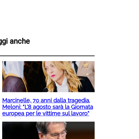
ggi anche
Marcinelle, 70 anni dalla tragedia.
Meloni: “L’8 agosto sarà la Giornata
europea per le vittime sul lavoro”