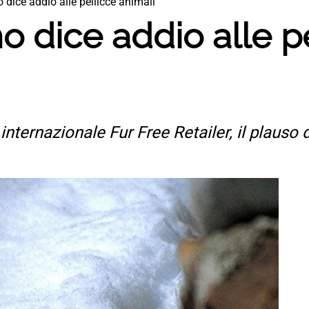
 dice addio alle pellicce animali
o dice addio alle p
nternazionale Fur Free Retailer, il plauso 