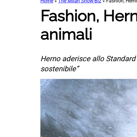
Home
»
The Milan Show-Biz
»
Fashion, Herno
Fashion, Hern
animali
Herno aderisce allo Standard i
sostenibile”