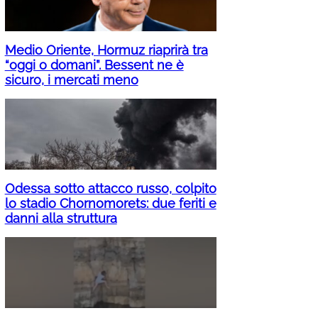
Medio Oriente, Hormuz riaprirà tra
“oggi o domani”. Bessent ne è
sicuro, i mercati meno
Odessa sotto attacco russo, colpito
lo stadio Chornomorets: due feriti e
danni alla struttura