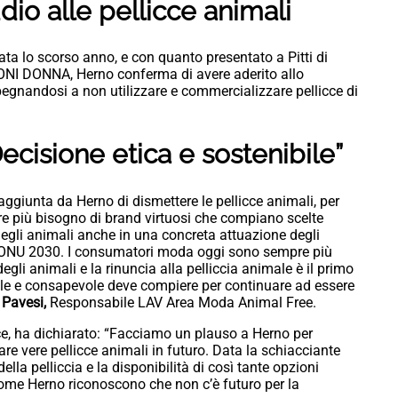
io alle pellicce animali
iata lo scorso anno, e con quanto presentato a Pitti di
NI DONNA, Herno conferma di avere aderito allo
pegnandosi a non utilizzare e commercializzare pellicce di
ecisione etica e sostenibile”
aggiunta da Herno di dismettere le pellicce animali, per
e più bisogno di brand virtuosi che compiano scelte
degli animali anche in una concreta attuazione degli
da ONU 2030. I consumatori moda oggi sono sempre più
egli animali e la rinuncia alla pelliccia animale è il primo
e e consapevole deve compiere per continuare ad essere
Pavesi,
Responsabile LAV Area Moda Animal Free.
nce, ha dichiarato: “Facciamo un plauso a Herno per
e vere pellicce animali in futuro. Data la schiacciante
lla pelliccia e la disponibilità di così tante opzioni
come Herno riconoscono che non c’è futuro per la