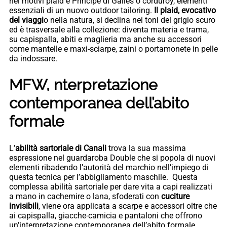
nei motivi plaid e Principe di Galles o corduroy, elementi
essenziali di un nuovo outdoor tailoring.
Il plaid, evocativo
del viaggi
o nella natura, si declina nei toni del grigio scuro
ed è trasversale alla collezione: diventa materia e trama,
su capispalla, abiti e maglieria ma anche su accessori
come mantelle e maxi-sciarpe, zaini o portamonete in pelle
da indossare.
MFW, nterpretazione
contemporanea dell’abito
formale
L’
abilità sartoriale di Canali
trova la sua massima
espressione nel guardaroba Double che si popola di nuovi
elementi ribadendo l’autorità del marchio nell’impiego di
questa tecnica per l’abbigliamento maschile. Questa
complessa abilità sartoriale per dare vita a capi realizzati
a mano in cachemire o lana, sfoderati con
cuciture
invisibili
, viene ora applicata a scarpe e accessori oltre che
ai capispalla, giacche-camicia e pantaloni che offrono
un’interpretazione contemporanea dell’abito formale.