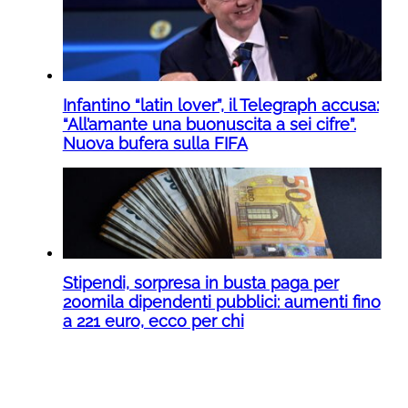
Infantino “latin lover”, il Telegraph accusa:
“All’amante una buonuscita a sei cifre”.
Nuova bufera sulla FIFA
Stipendi, sorpresa in busta paga per
200mila dipendenti pubblici: aumenti fino
a 221 euro, ecco per chi