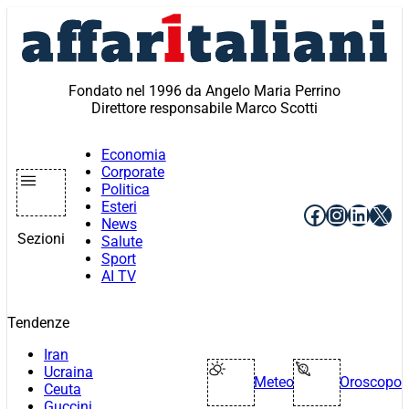
Vai
al
contenuto
Fondato nel 1996 da Angelo Maria Perrino
Direttore responsabile Marco Scotti
Economia
Corporate
Politica
Esteri
Facebook
Instagr
Linke
X
News
Sezioni
Salute
Sport
AI TV
Tendenze
Iran
Ucraina
Meteo
Oroscopo
Ceuta
Guccini