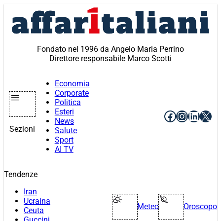
Vai
al
contenuto
Fondato nel 1996 da Angelo Maria Perrino
Direttore responsabile Marco Scotti
Economia
Corporate
Politica
Esteri
Facebook
Instagr
Linke
X
News
Sezioni
Salute
Sport
AI TV
Tendenze
Iran
Ucraina
Meteo
Oroscopo
Ceuta
Guccini