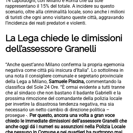
14 capoluoghi, con Milano e Roma che da sole
rappresentano il 15% del totale. A incidere su questo
scenario, oltre alla criminalità locale, sono anche i milioni
di turisti che ogni anno visitano queste città, aggravando
l’incidenza dei reati predatori e violenti.
La Lega chiede le dimissioni
dell’assessore Granelli
“Anche quest’anno Milano conferma la propria egemonia
negativa come città più insicura d’Italia”. Lo sottolinea in
una nota il consigliere comunale e segretario provinciale
della Lega a Milano,
Samuele Piscina,
commentando la
classifica del Sole 24 Ore. “È ormai evidente a tutti tranne
che al sindaco che non bastano il badante Gabrielli e la
prossima rimozione del comandante della polizia locale
per invertire la disastrosa tendenza negativa, ma sia
necessario un netto cambio di direzione politica –
prosegue -.
Per questo, ancora una volta a gran voce
chiedo le immediate dimissioni dell’assessore Granelli che
anche oggi dá i numeri su assunzioni nella Polizia Locale
che nessuno in Comune e nei quartieri ha purtroppo mai