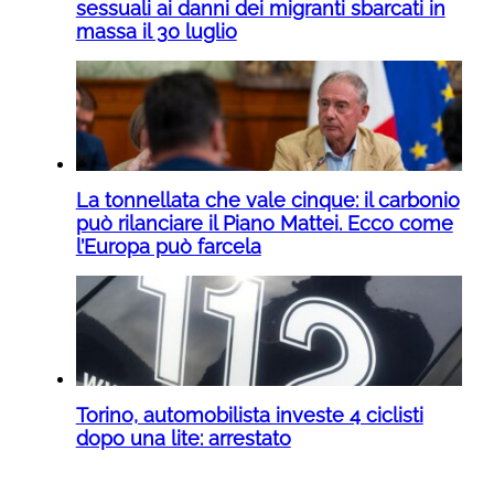
sessuali ai danni dei migranti sbarcati in
massa il 30 luglio
La tonnellata che vale cinque: il carbonio
può rilanciare il Piano Mattei. Ecco come
l’Europa può farcela
Torino, automobilista investe 4 ciclisti
dopo una lite: arrestato