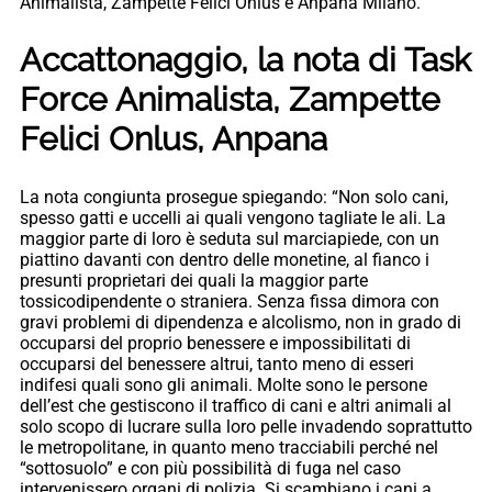
Animalista, Zampette Felici Onlus e Anpana Milano.
Accattonaggio, la nota di Task
Force Animalista, Zampette
Felici Onlus, Anpana
La nota congiunta prosegue spiegando: “Non solo cani,
spesso gatti e uccelli ai quali vengono tagliate le ali. La
maggior parte di loro è seduta sul marciapiede, con un
piattino davanti con dentro delle monetine, al fianco i
presunti proprietari dei quali la maggior parte
tossicodipendente o straniera. Senza fissa dimora con
gravi problemi di dipendenza e alcolismo, non in grado di
occuparsi del proprio benessere e impossibilitati di
occuparsi del benessere altrui, tanto meno di esseri
indifesi quali sono gli animali. Molte sono le persone
dell’est che gestiscono il traffico di cani e altri animali al
solo scopo di lucrare sulla loro pelle invadendo soprattutto
le metropolitane, in quanto meno tracciabili perché nel
“sottosuolo” e con più possibilità di fuga nel caso
intervenissero organi di polizia. Si scambiano i cani a