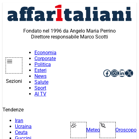
Vai
al
contenuto
Fondato nel 1996 da Angelo Maria Perrino
Direttore responsabile Marco Scotti
Economia
Corporate
Politica
Esteri
Facebook
Instagr
Linke
X
News
Sezioni
Salute
Sport
AI TV
Tendenze
Iran
Ucraina
Meteo
Oroscopo
Ceuta
Guccini