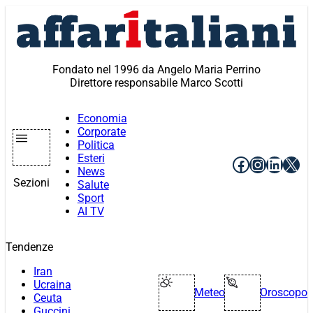
Vai
al
contenuto
Fondato nel 1996 da Angelo Maria Perrino
Direttore responsabile Marco Scotti
Economia
Corporate
Politica
Esteri
Facebook
Instagr
Linke
X
News
Sezioni
Salute
Sport
AI TV
Tendenze
Iran
Ucraina
Meteo
Oroscopo
Ceuta
Guccini