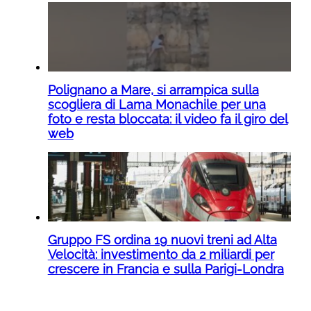
Polignano a Mare, si arrampica sulla
scogliera di Lama Monachile per una
foto e resta bloccata: il video fa il giro del
web
Gruppo FS ordina 19 nuovi treni ad Alta
Velocità: investimento da 2 miliardi per
crescere in Francia e sulla Parigi-Londra