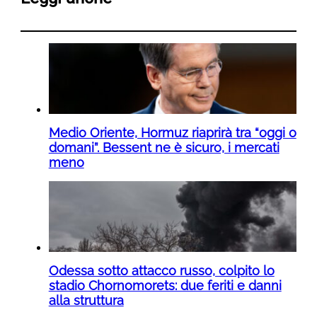
Medio Oriente, Hormuz riaprirà tra “oggi o
domani”. Bessent ne è sicuro, i mercati
meno
Odessa sotto attacco russo, colpito lo
stadio Chornomorets: due feriti e danni
alla struttura