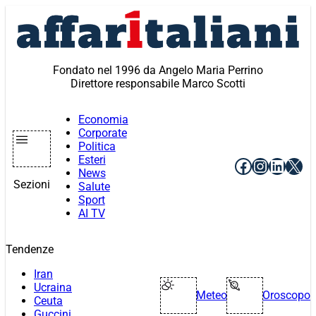
Vai
al
contenuto
Fondato nel 1996 da Angelo Maria Perrino
Direttore responsabile Marco Scotti
Economia
Corporate
Politica
Esteri
Facebook
Instagr
Linke
X
News
Sezioni
Salute
Sport
AI TV
Tendenze
Iran
Ucraina
Meteo
Oroscopo
Ceuta
Guccini