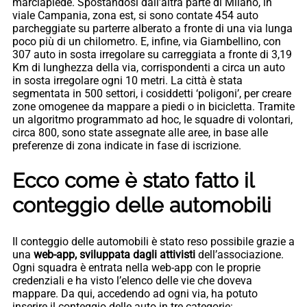
marciapiede. Spostandosi dall’altra parte di Milano, in
viale Campania, zona est, si sono contate 454 auto
parcheggiate su parterre alberato a fronte di una via lunga
poco più di un chilometro. E, infine, via Giambellino, con
307 auto in sosta irregolare su carreggiata a fronte di 3,19
Km di lunghezza della via, corrispondenti a circa un auto
in sosta irregolare ogni 10 metri. La città è stata
segmentata in 500 settori, i cosiddetti ‘poligoni’, per creare
zone omogenee da mappare a piedi o in bicicletta. Tramite
un algoritmo programmato ad hoc, le squadre di volontari,
circa 800, sono state assegnate alle aree, in base alle
preferenze di zona indicate in fase di iscrizione.
Ecco come è stato fatto il
conteggio delle automobili
Il conteggio delle automobili è stato reso possibile grazie a
una
web-app, sviluppata dagli attivisti
dell’associazione.
Ogni squadra è entrata nella web-app con le proprie
credenziali e ha visto l’elenco delle vie che doveva
mappare. Da qui, accedendo ad ogni via, ha potuto
inserire il conteggio delle auto in tre categorie: