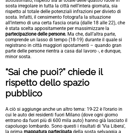
sottostimato, rispetto sia al totale delle quattro ruote in
sosta irregolare in tutta la città nell’intera giornata, sia
rispetto al totale delle potenziali infrazioni per divieto di
sosta. Infatti, il censimento fotografa la situazione
all’interno di una certa fascia oraria (dalle 18 alle 22), che
è stata scelta appositamente per massimizzare la
partecipazione delle persone.
Ma che, dall’altra parte,
comprende un lasso di tempo (18-19) durante il quale si
registrano in città maggiori spostamenti – quando gran
parte delle persone rientra a casa dal lavoro -, e dunque,
minor sosta.
“Sai che puoi?” chiede il
rispetto dello spazio
pubblico
A ciò si aggiunge anche un altro tema: 19-22 è l’orario in
cui le auto dei residenti fuori Milano (dove ogni giorno
entrano da fuori più di 600 mila auto) hanno già lasciato il
capoluogo lombardo. Sono questi i risultati di ‘Via Libera’,
la prima
mappatura partecipata
della sosta selvaggia a