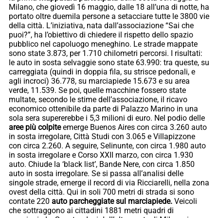
Milano, che giovedì 16 maggio, dalle 18 all’una di notte, ha
portato oltre duemila persone a setacciare tutte le 3800 vie
della città. L’iniziativa, nata dall’associazione “Sai che
puoi?”, ha l’obiettivo di chiedere il rispetto dello spazio
pubblico nel capoluogo meneghino. Le strade mappate
sono state 3.873, per 1.710 chilometri percorsi. I risultati:
le auto in sosta selvaggie sono state 63.990: tra queste, su
carreggiata (quindi in doppia fila, su strisce pedonali, e
agli incroci) 36.778, su marciapiede 15.673 e su area
verde, 11.539. Se poi, quelle macchine fossero state
multate, secondo le stime dell’associazione, il ricavo
economico ottenibile da parte di Palazzo Marino in una
sola sera supererebbe i 5,3 milioni di euro. Nel podio delle
aree più colpite
emerge Buenos Aires con circa 3.260 auto
in sosta irregolare, Città Studi con 3.065 e Villapizzone
con circa 2.260. A seguire, Selinunte, con circa 1.980 auto
in sosta irregolare e Corso XXII marzo, con circa 1.930
auto. Chiude la ‘black list’, Bande Nere, con circa 1.850
auto in sosta irregolare. Se si passa all’analisi delle
singole strade, emerge il record di via Ricciarelli, nella zona
ovest della città. Qui in soli 700 metri di strada si sono
contate 220
auto parcheggiate sul marciapiede.
Veicoli
che sottraggono ai cittadini 1881 metri quadri di