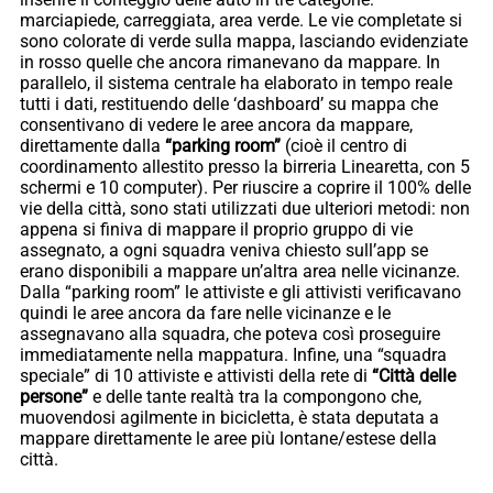
marciapiede, carreggiata, area verde. Le vie completate si
sono colorate di verde sulla mappa, lasciando evidenziate
in rosso quelle che ancora rimanevano da mappare. In
parallelo, il sistema centrale ha elaborato in tempo reale
tutti i dati, restituendo delle ‘dashboard’ su mappa che
consentivano di vedere le aree ancora da mappare,
direttamente dalla
“parking room”
(cioè il centro di
coordinamento allestito presso la birreria Linearetta, con 5
schermi e 10 computer). Per riuscire a coprire il 100% delle
vie della città, sono stati utilizzati due ulteriori metodi: non
appena si finiva di mappare il proprio gruppo di vie
assegnato, a ogni squadra veniva chiesto sull’app se
erano disponibili a mappare un’altra area nelle vicinanze.
Dalla “parking room” le attiviste e gli attivisti verificavano
quindi le aree ancora da fare nelle vicinanze e le
assegnavano alla squadra, che poteva così proseguire
immediatamente nella mappatura. Infine, una “squadra
speciale” di 10 attiviste e attivisti della rete di
“Città delle
persone”
e delle tante realtà tra la compongono che,
muovendosi agilmente in bicicletta, è stata deputata a
mappare direttamente le aree più lontane/estese della
città.