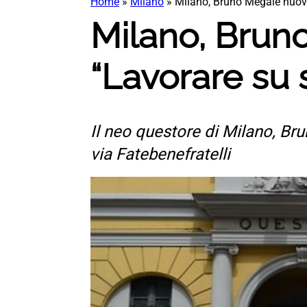
Home
»
Milano
»
Milano, Bruno Megale nuovo
Milano, Brun
“Lavorare su 
Il neo questore di Milano, Br
via Fatebenefratelli