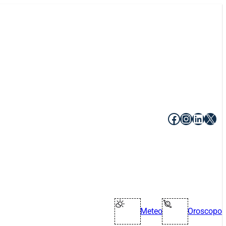
Facebook
Instagr
Linke
X
Meteo
Oroscopo