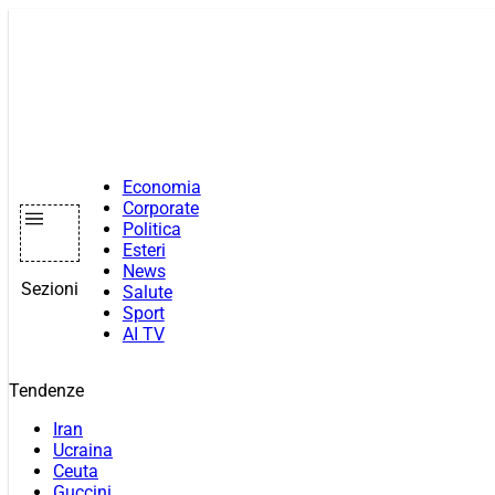
Vai
al
contenuto
Economia
Corporate
Politica
Esteri
News
Sezioni
Salute
Sport
AI TV
Tendenze
Iran
Ucraina
Ceuta
Guccini