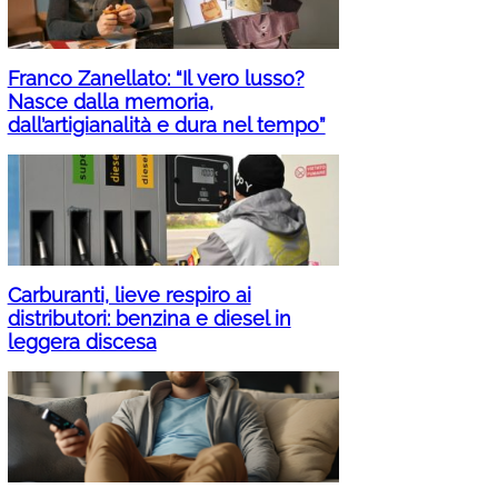
Franco Zanellato: “Il vero lusso?
Nasce dalla memoria,
dall’artigianalità e dura nel tempo”
Carburanti, lieve respiro ai
distributori: benzina e diesel in
leggera discesa