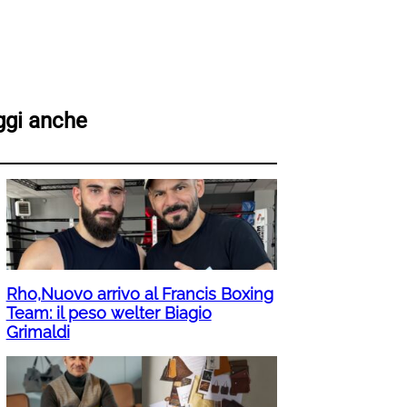
ggi anche
Rho,Nuovo arrivo al Francis Boxing
Team: il peso welter Biagio
Grimaldi