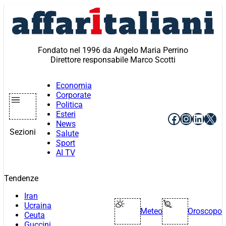
Vai
al
contenuto
Fondato nel 1996 da Angelo Maria Perrino
Direttore responsabile Marco Scotti
Economia
Corporate
Politica
Esteri
Facebook
Instagr
Linke
X
News
Sezioni
Salute
Sport
AI TV
Tendenze
Iran
Ucraina
Meteo
Oroscopo
Ceuta
Guccini