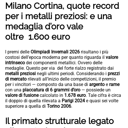
Milano Cortina, quote record
per i metalli preziosi: e una
medaglia d’oro vale
oltre 1.600 euro
I premi delle
Olimpiadi Invernali 2026
risultano i più
costosi dell’epoca moderna per quanto riguarda il
valore
intrinseco
dei componenti metallici. Ovvero delle
medaglie. Questo per via del forte rialzo registrato dai
metalli preziosi
negli ultimi periodi. Considerando i
prezzi
di mercato
rilevati all’inizio delle competizioni, il premio
per i vincitori — composto da una base di
argento
e
rame
con una
placcatura di 6 grammi d’oro
— possiede un
valore di fusione
calcolato in
1.678 euro
. Tale cifra è circa
il doppio di quella rilevata a
Parigi 2024
e quasi sei volte
superiore a quella di
Torino 2006
.
Il primato strutturale legato