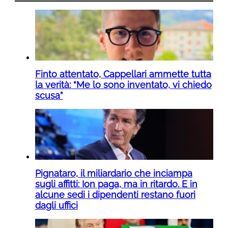
Finto attentato, Cappellari ammette tutta
la verità: “Me lo sono inventato, vi chiedo
scusa”
Pignataro, il miliardario che inciampa
sugli affitti: Ion paga, ma in ritardo. E in
alcune sedi i dipendenti restano fuori
dagli uffici