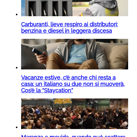
Carburanti, lieve respiro ai distributori:
benzina e diesel in leggera discesa
Vacanze estive, c’è anche chi resta a
casa: un italiano su due non si muoverà.
Cos’è la “Staycation”