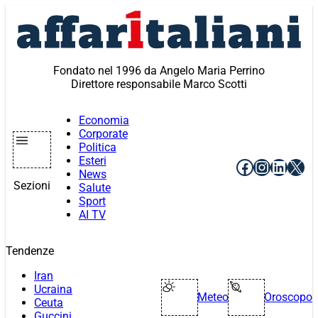
Vai
al
contenuto
Fondato nel 1996 da Angelo Maria Perrino
Direttore responsabile Marco Scotti
Economia
Corporate
Politica
Esteri
Facebook
Instagr
Linke
X
News
Sezioni
Salute
Sport
AI TV
Tendenze
Iran
Ucraina
Meteo
Oroscopo
Ceuta
Guccini