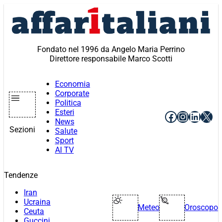
Vai
al
contenuto
Fondato nel 1996 da Angelo Maria Perrino
Direttore responsabile Marco Scotti
Economia
Corporate
Politica
Esteri
Facebook
Instagr
Linke
X
News
Sezioni
Salute
Sport
AI TV
Tendenze
Iran
Ucraina
Meteo
Oroscopo
Ceuta
Guccini