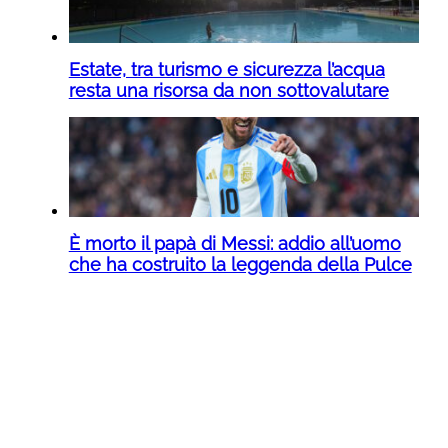
Estate, tra turismo e sicurezza l’acqua
resta una risorsa da non sottovalutare
È morto il papà di Messi: addio all’uomo
che ha costruito la leggenda della Pulce