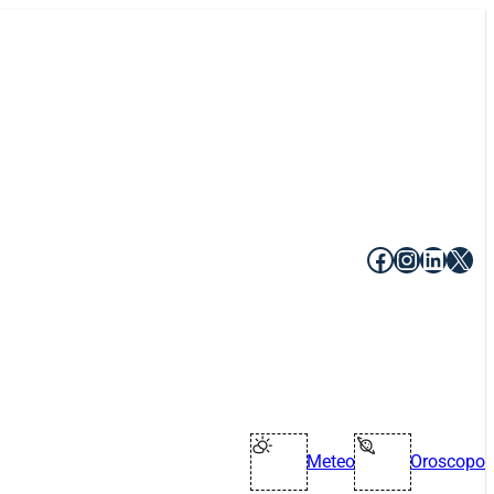
Facebook
Instagr
Linke
X
Meteo
Oroscopo