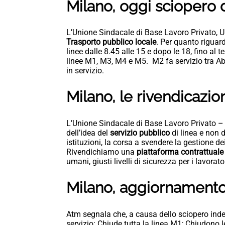
Milano, oggi sciopero 
L’Unione Sindacale di Base Lavoro Privato, 
Trasporto pubblico locale
. Per quanto riguar
linee dalle 8.45 alle 15 e dopo le 18, fino al
linee M1, M3, M4 e M5. M2 fa servizio tra A
in servizio.
Milano, le rivendicazion
L’Unione Sindacale di Base Lavoro Privato – s
dell’idea del
servizio pubblico
di linea e non d
istituzioni, la corsa a svendere la gestione dei
Rivendichiamo una
piattaforma contrattuale
umani, giusti livelli di sicurezza per i lavorato
Milano, aggiornament
Atm segnala che, a causa dello sciopero indet
servizio: Chiude tutta la linea M1; Chiudono