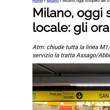
Home
»
Milano
»
Milano, oggi sciopero del tr
Milano, oggi 
locale: gli ora
Atm: chiude tutta la linea M1
servizio la tratta Assago/Ab