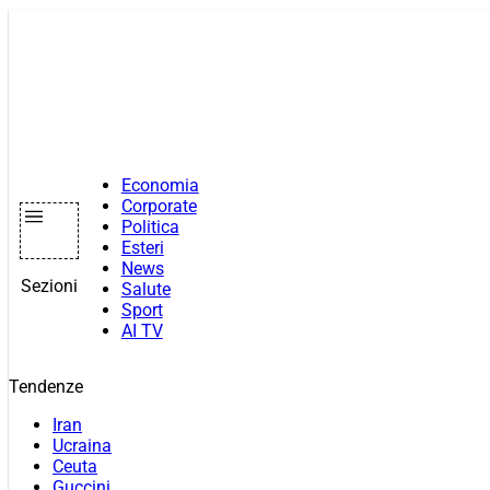
Vai
al
contenuto
Economia
Corporate
Politica
Esteri
News
Sezioni
Salute
Sport
AI TV
Tendenze
Iran
Ucraina
Ceuta
Guccini