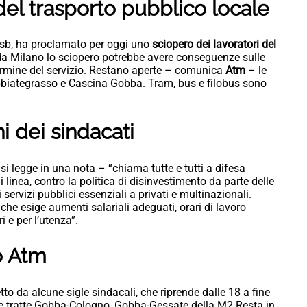
del trasporto pubblico locale
Usb, ha proclamato per oggi uno
sciopero dei lavoratori del
da Milano lo sciopero potrebbe avere conseguenze sulle
 termine del servizio. Restano aperte – comunica
Atm
– le
bbiategrasso e Cascina Gobba. Tram, bus e filobus sono
i dei sindacati
i legge in una nota – “chiama tutte e tutti a difesa
i linea, contro la politica di disinvestimento da parte delle
 servizi pubblici essenziali a privati e multinazionali.
che esige aumenti salariali adeguati, orari di lavoro
ri e per l’utenza”.
o Atm
to da alcune sigle sindacali, che riprende dalle 18 a fine
 le tratte Gobba-Cologno, Gobba-Gessate della M2 Resta in