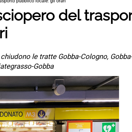
asporto pubblico locale: gli orari
sciopero del traspo
ri
; chiudono le tratte Gobba-Cologno, Gobba
biategrasso-Gobba